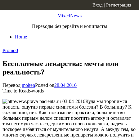
Skip to content
Вход
|
Регистрация
MixedNews
Переводы без рерайта и копипасты
Home
Promo
0
Бесплатные лекарства: мечта или
реальность?
Перевод
molten
Posted on
28.04.2016
Time to Read:
-
words
Куда мы торопимся
попасть, ощутив первые симптомы болезни? В больницу? К
сожалению, нет. Как показывает практика, большинство
больных первым делом спешит посетить аптеку и оставляет
там весомую часть содержимого своего кошелька, надеясь
поскорее избавиться от мучительного недуга. А между тем, во
многих случаях лекарственные препараты можно получить и