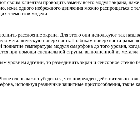
т своим клиентам проводить замену всего модуля экрана, даже 
но, из-за одного небрежного движения можно распрощаться с те
щих элементов модели.
полнить расслоение экрана. Для этого они используют так называ
ную металлическую поверхность. По бокам поверхности размещ
поднятие температуры модуля смартфона до того уровня, когда
ется при помощи специальной струны, выполненной из металла.
м уровнем адгезии, то разъединить экран и сенсорное стекло бе
iPhone очень важно убедиться, что поврежден действительно толь
ефона, используя различные защитные приспособления, такие ка