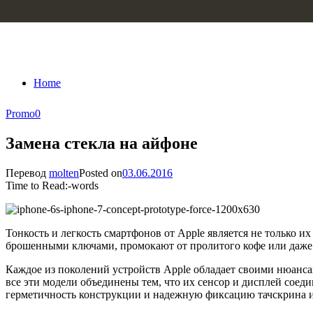
Skip to content
Home
Promo
0
Замена стекла на айфоне
Перевод
molten
Posted on
03.06.2016
Time to Read:
-
words
Тонкость и легкость смартфонов от Apple является не только 
брошенными ключами, промокают от пролитого кофе или даже ж
Каждое из поколений устройств Apple обладает своими нюанса
все эти модели объединены тем, что их сенсор и дисплей сое
герметичность конструкции и надежную фиксацию тачскрина и