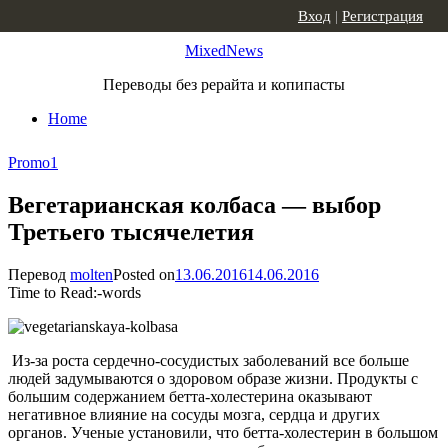
Skip to content
Вход
|
Регистрация
MixedNews
Переводы без рерайта и копипасты
Home
Promo
1
Вегетарианская колбаса — выбор
Третьего тысячелетия
Перевод
molten
Posted on
13.06.2016
14.06.2016
Time to Read:
-
words
Из-за роста сердечно-сосудистых заболеваний все больше
людей задумываются о здоровом образе жизни. Продукты с
большим содержанием бетта-холестерина оказывают
негативное влияние на сосуды мозга, сердца и других
органов. Ученые установили, что бетта-холестерин в большом