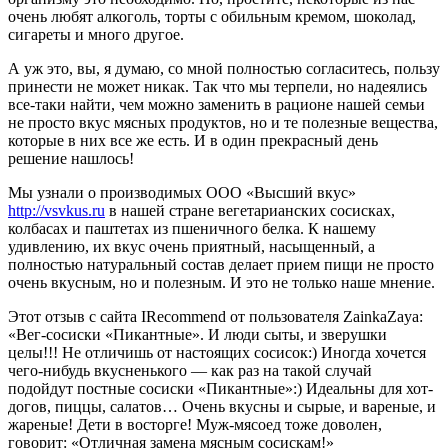
очень любят алкоголь, торты с обильным кремом, шоколад,
сигареты и много другое.
А уж это, вы, я думаю, со мной полностью согласитесь, пользу
принести не может никак. Так что мы терпели, но надеялись
все-таки найти, чем можно заменить в рационе нашей семьи
не просто вкус мясных продуктов, но и те полезные вещества,
которые в них все же есть. И в один прекрасный день
решение нашлось!
Мы узнали о производимых ООО «Высший вкус»
http://vsvkus.ru
в нашей стране вегетарианских сосисках,
колбасах и паштетах из пшеничного белка. К нашему
удивлению, их вкус очень приятный, насыщенный, а
полностью натуральный состав делает прием пищи не просто
очень вкусным, но и полезным. И это не только наше мнение.
Этот отзыв с сайта IRecommend от пользователя ZainkaZaya:
«Вег-сосиски «Пикантные». И люди сыты, и зверушки
целы!!! Не отличишь от настоящих сосисок:) Иногда хочется
чего-нибудь вкусненького — как раз на такой случай
подойдут постные сосиски «Пикантные»:) Идеальны для хот-
догов, пиццы, салатов… Очень вкусны и сырые, и вареные, и
жареные! Дети в восторге! Муж-мясоед тоже доволен,
говорит: «Отличная замена мясным сосискам!»