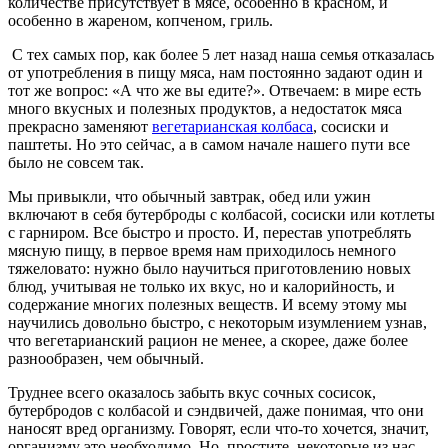
количестве присутствует в мясе, особенно в красном, и
особенно в жареном, копченом, гриль.
С тех самых пор, как более 5 лет назад наша семья отказалась
от употребления в пищу мяса, нам постоянно задают один и
тот же вопрос: «А что же вы едите?». Отвечаем: в мире есть
много вкусных и полезных продуктов, а недостаток мяса
прекрасно заменяют
вегетарианская колбаса
, сосиски и
паштеты. Но это сейчас, а в самом начале нашего пути все
было не совсем так.
Мы привыкли, что обычный завтрак, обед или ужин
включают в себя бутерброды с колбасой, сосиски или котлеты
с гарниром. Все быстро и просто. И, перестав употреблять
мясную пищу, в первое время нам приходилось немного
тяжеловато: нужно было научиться приготовлению новых
блюд, учитывая не только их вкус, но и калорийность, и
содержание многих полезных веществ. И всему этому мы
научились довольно быстро, с некоторым изумлением узнав,
что вегетарианский рацион не менее, а скорее, даже более
разнообразен, чем обычный.
Труднее всего оказалось забыть вкус сочных сосисок,
бутербродов с колбасой и сэндвичей, даже понимая, что они
наносят вред организму. Говорят, если что-то хочется, значит,
организму это необходимо. Но, простите, некоторые из нас