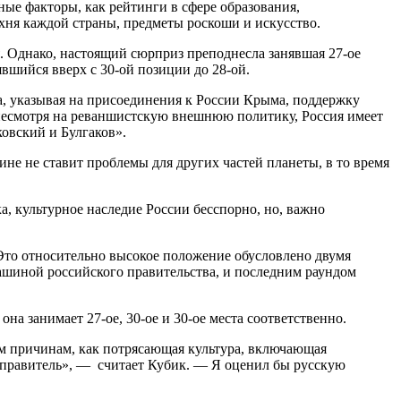
ные факторы, как рейтинги в сфере образования,
ухня каждой страны, предметы роскоши и искусство.
. Однако, настоящий сюрприз преподнесла занявшая 27-ое
явшийся вверх с 30-ой позиции до 28-ой.
а, указывая на присоединения к России Крыма, поддержку
несмотря на реваншистскую внешнюю политику, Россия имеет
ковский и Булгаков».
ине не ставит проблемы для других частей планеты, в то время
, культурное наследие России бесспорно, но, важно
 Это относительно высокое положение обусловлено двумя
шиной российского правительства, и последним раундом
на занимает 27-ое, 30-ое и 30-ое места соответственно.
ым причинам, как потрясающая культура, включающая
й правитель», — считает Кубик. — Я оценил бы русскую