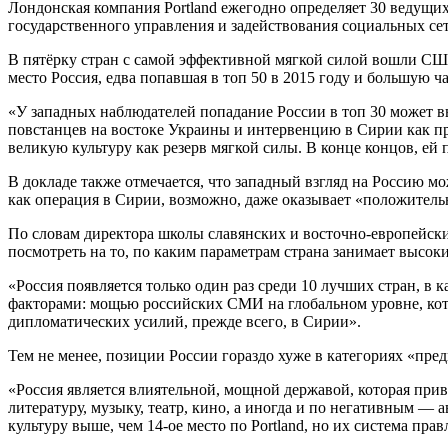
Лондонская компания Portland ежегодно определяет 30 ведущих
государственного управления и задействования социальных сет
В пятёрку стран с самой эффективной мягкой силой вошли США
место Россия, едва попавшая в топ 50 в 2015 году и большую 
«У западных наблюдателей попадание России в топ 30 может в
повстанцев на востоке Украины и интервенцию в Сирии как п
великую культуру как резерв мягкой силы. В конце концов, ей
В докладе также отмечается, что западный взгляд на Россию м
как операция в Сирии, возможно, даже оказывает «положитель
По словам директора школы славянских и восточно-европейски
посмотреть на то, по каким параметрам страна занимает высоки
«Россия появляется только один раз среди 10 лучших стран, в
факторами: мощью российских СМИ на глобальном уровне, кот
дипломатических усилий, прежде всего, в Сирии».
Тем не менее, позиции России гораздо хуже в категориях «пред
«Россия является влиятельной, мощной державой, которая при
литературу, музыку, театр, кино, а иногда и по негативным 
культуру выше, чем 14-ое место по Portland, но их система пра