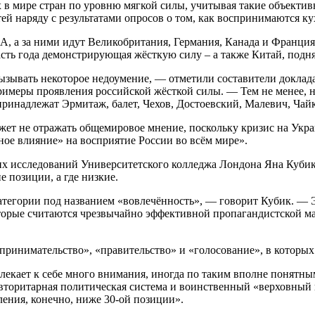
 в мире стран по уровню мягкой силы, учитывая такие объектив
ей наряду с результатами опросов о том, как воспринимаются к
, а за ними идут Великобритания, Германия, Канада и Франция
часть года демонстрирующая жёсткую силу – а также Китай, подн
ызывать некоторое недоумение, — отметили составители доклад
римеры проявления российской жёсткой силы. — Тем не менее, 
 принадлежат Эрмитаж, балет, Чехов, Достоевский, Малевич, Чай
ожет не отражать общемировое мнение, поскольку кризис на Укра
ное влияние» на восприятие России во всём мире».
х исследований Университетского колледжа Лондона Яна Кубика
е позиции, а где низкие.
 категории под названием «вовлечённость», — говорит Кубик. —
орые считаются чрезвычайно эффективной пропагандистской ма
принимательство», «правительство» и «голосование», в которых о
влекает к себе много внимания, иногда по таким вполне понятн
— авторитарная политическая система и воинственный «верховны
вления, конечно, ниже 30-ой позиции».