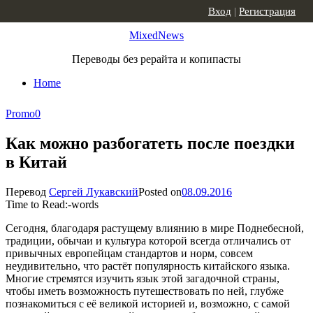
Skip to content
Вход
|
Регистрация
MixedNews
Переводы без рерайта и копипасты
Home
Promo
0
Как можно разбогатеть после поездки
в Китай
Перевод
Сергей Лукавский
Posted on
08.09.2016
Time to Read:
-
words
Сегодня, благодаря растущему влиянию в мире Поднебесной,
традиции, обычаи и культура которой всегда отличались от
привычных европейцам стандартов и норм, совсем
неудивительно, что растёт популярность китайского языка.
Многие стремятся изучить язык этой загадочной страны,
чтобы иметь возможность путешествовать по ней, глубже
познакомиться с её великой историей и, возможно, с самой