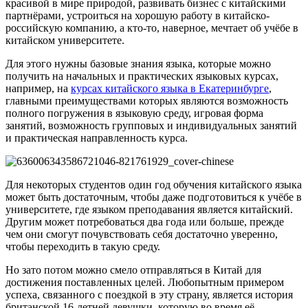
красивой в мире природой, развивать бизнес с китайскими
партнёрами, устроиться на хорошую работу в китайско-
российскую компанию, а кто-то, наверное, мечтает об учёбе в
китайском университете.
Для этого нужны базовые знания языка, которые можно
получить на начальных и практических языковых курсах,
например, на
курсах китайского языка в Екатеринбурге
,
главными преимуществами которых являются возможность
полного погружения в языковую среду, игровая форма
занятий, возможность групповых и индивидуальных занятий
и практическая направленность курса.
Для некоторых студентов один год обучения китайского языка
может быть достаточным, чтобы даже подготовиться к учёбе в
университете, где языком преподавания является китайский.
Другим может потребоваться два года или больше, прежде
чем они смогут почувствовать себя достаточно уверенно,
чтобы переходить в такую среду.
Но зато потом можно смело отправляться в Китай для
достижения поставленных целей. Любопытным примером
успеха, связанного с поездкой в эту страну, является история
британской 16-летней девушки, которую во время её