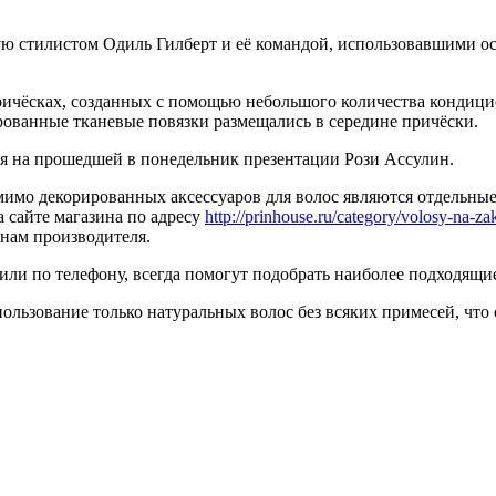
ю стилистом Одиль Гилберт и её командой, использовавшими о
ричёсках, созданных с помощью небольшого количества кондицио
ованные тканевые повязки размещались в середине причёски.
ия на прошедшей в понедельник презентации Рози Ассулин.
имо декорированных аксессуаров для волос являются отдельные 
 сайте магазина по адресу
http://prinhouse.ru/category/volosy-na-za
енам производителя.
ли по телефону, всегда помогут подобрать наиболее подходящие
ьзование только натуральных волос без всяких примесей, что 