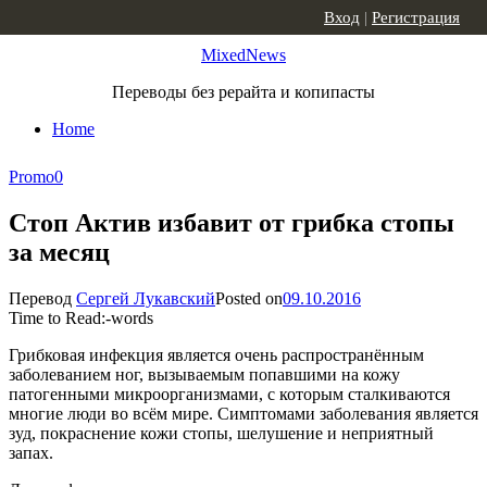
Skip to content
Вход
|
Регистрация
MixedNews
Переводы без рерайта и копипасты
Home
Promo
0
Стоп Актив избавит от грибка стопы
за месяц
Перевод
Сергей Лукавский
Posted on
09.10.2016
Time to Read:
-
words
Грибковая инфекция является очень распространённым
заболеванием ног, вызываемым попавшими на кожу
патогенными микроорганизмами, с которым сталкиваются
многие люди во всём мире. Симптомами заболевания является
зуд, покраснение кожи стопы, шелушение и неприятный
запах.