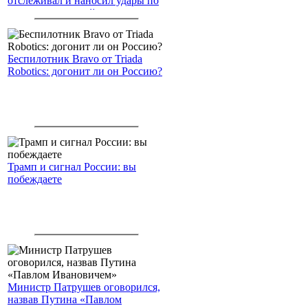
отслеживал и наносил удары по
американским войскам
Беспилотник Bravo от Triada
Robotics: догонит ли он Россию?
Трамп и сигнал России: вы
побеждаете
Министр Патрушев оговорился,
назвав Путина «Павлом