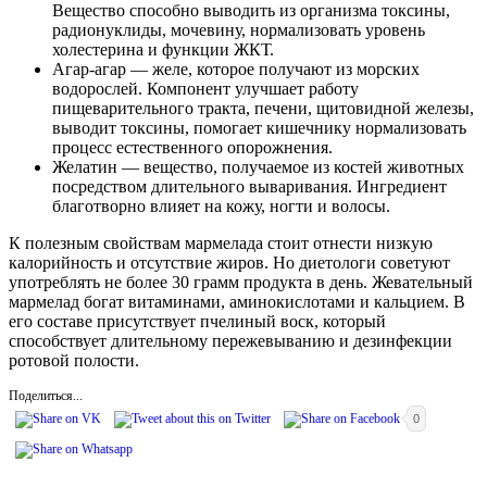
Вещество способно выводить из организма токсины,
радионуклиды, мочевину, нормализовать уровень
холестерина и функции ЖКТ.
Агар-агар — желе, которое получают из морских
водорослей. Компонент улучшает работу
пищеварительного тракта, печени, щитовидной железы,
выводит токсины, помогает кишечнику нормализовать
процесс естественного опорожнения.
Желатин — вещество, получаемое из костей животных
посредством длительного вываривания. Ингредиент
благотворно влияет на кожу, ногти и волосы.
К полезным свойствам мармелада стоит отнести низкую
калорийность и отсутствие жиров. Но диетологи советуют
употреблять не более 30 грамм продукта в день. Жевательный
мармелад богат витаминами, аминокислотами и кальцием. В
его составе присутствует пчелиный воск, который
способствует длительному пережевыванию и дезинфекции
ротовой полости.
Поделиться...
0