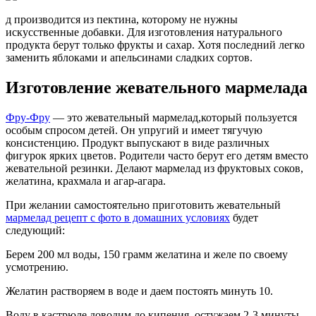
д производится из пектина, которому не нужны
искусственные добавки. Для изготовления натурального
продукта берут только фрукты и сахар. Хотя последний легко
заменить яблоками и апельсинами сладких сортов.
Изготовление жевательного мармелада
Фру-Фру
— это жевательный мармелад,который пользуется
особым спросом детей. Он упругий и имеет тягучую
консистенцию. Продукт выпускают в виде различных
фигурок ярких цветов. Родители часто берут его детям вместо
жевательной резинки. Делают мармелад из фруктовых соков,
желатина, крахмала и агар-агара.
При желании самостоятельно приготовить жевательный
мармелад рецепт с фото в домашних условиях
будет
следующий:
Берем 200 мл воды, 150 грамм желатина и желе по своему
усмотрению.
Желатин растворяем в воде и даем постоять минуть 10.
Воду в кастрюле доводим до кипения, остужаем 2-3 минуты,