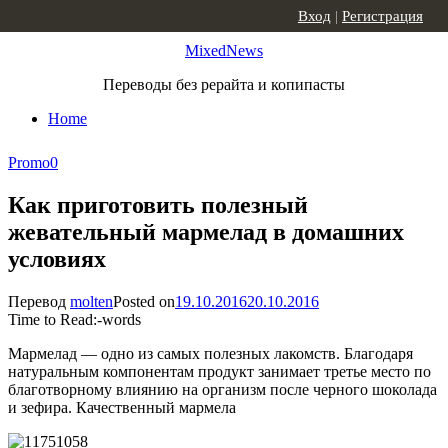
Skip to content
Вход
|
Регистрация
MixedNews
Переводы без рерайта и копипасты
Home
Promo
0
Как приготовить полезный
жевательный мармелад в домашних
условиях
Перевод
molten
Posted on
19.10.2016
20.10.2016
Time to Read:
-
words
Мармелад — одно из самых полезных лакомств. Благодаря
натуральным компонентам продукт занимает третье место по
благотворному влиянию на организм после черного шоколада
и зефира. Качественный мармела