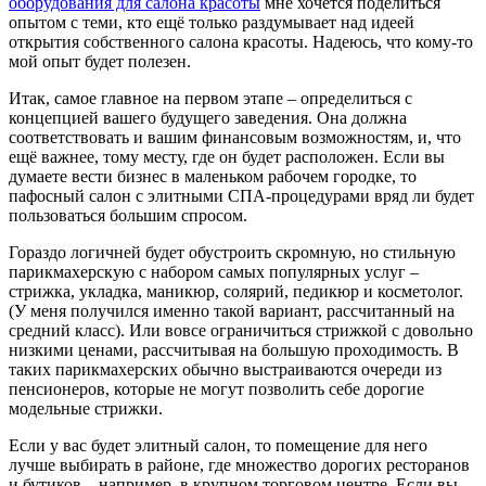
оборудования для салона красоты
мне хочется поделиться
опытом с теми, кто ещё только раздумывает над идеей
открытия собственного салона красоты. Надеюсь, что кому-то
мой опыт будет полезен.
Итак, самое главное на первом этапе – определиться с
концепцией вашего будущего заведения. Она должна
соответствовать и вашим финансовым возможностям, и, что
ещё важнее, тому месту, где он будет расположен. Если вы
думаете вести бизнес в маленьком рабочем городке, то
пафосный салон с элитными СПА-процедурами вряд ли будет
пользоваться большим спросом.
Гораздо логичней будет обустроить скромную, но стильную
парикмахерскую с набором самых популярных услуг –
стрижка, укладка, маникюр, солярий, педикюр и косметолог.
(У меня получился именно такой вариант, рассчитанный на
средний класс). Или вовсе ограничиться стрижкой с довольно
низкими ценами, рассчитывая на большую проходимость. В
таких парикмахерских обычно выстраиваются очереди из
пенсионеров, которые не могут позволить себе дорогие
модельные стрижки.
Если у вас будет элитный салон, то помещение для него
лучше выбирать в районе, где множество дорогих ресторанов
и бутиков – например, в крупном торговом центре. Если вы