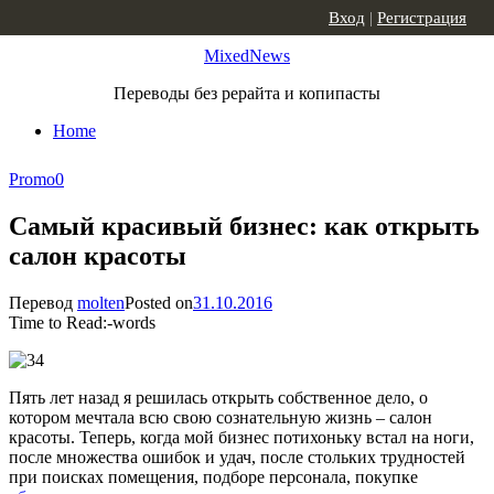
Skip to content
Вход
|
Регистрация
MixedNews
Переводы без рерайта и копипасты
Home
Promo
0
Самый красивый бизнес: как открыть
салон красоты
Перевод
molten
Posted on
31.10.2016
Time to Read:
-
words
Пять лет назад я решилась открыть собственное дело, о
котором мечтала всю свою сознательную жизнь – салон
красоты. Теперь, когда мой бизнес потихоньку встал на ноги,
после множества ошибок и удач, после стольких трудностей
при поисках помещения, подборе персонала, покупке