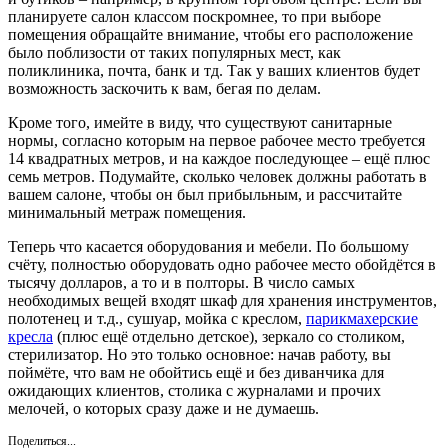
планируете салон классом поскромнее, то при выборе
помещения обращайте внимание, чтобы его расположение
было поблизости от таких популярных мест, как
поликлиника, почта, банк и тд. Так у ваших клиентов будет
возможность заскочить к вам, бегая по делам.
Кроме того, имейте в виду, что существуют санитарные
нормы, согласно которым на первое рабочее место требуется
14 квадратных метров, и на каждое последующее – ещё плюс
семь метров. Подумайте, сколько человек должны работать в
вашем салоне, чтобы он был прибыльным, и рассчитайте
минимальный метраж помещения.
Теперь что касается оборудования и мебели. По большому
счёту, полностью оборудовать одно рабочее место обойдётся в
тысячу долларов, а то и в полторы. В число самых
необходимых вещей входят шкаф для хранения инструментов,
полотенец и т.д., сушуар, мойка с креслом,
парикмахерские
кресла
(плюс ещё отдельно детское), зеркало со столиком,
стерилизатор. Но это только основное: начав работу, вы
поймёте, что вам не обойтись ещё и без диванчика для
ожидающих клиентов, столика с журналами и прочих
мелочей, о которых сразу даже и не думаешь.
Поделиться...