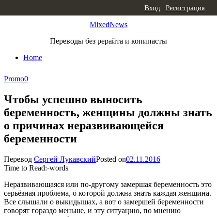
Skip to content
Вход
|
Регистрация
MixedNews
Переводы без рерайта и копипасты
Home
Promo
0
Чтобы успешно выносить
беременность, женщины должны знать
о причинах неразвивающейся
беременности
Перевод
Сергей Лукавский
Posted on
02.11.2016
Time to Read:
-
words
Неразвивающаяся или по-другому замершая беременность это
серьёзная проблема, о которой должна знать каждая женщина.
Все слышали о выкидышах, а вот о замершей беременности
говорят гораздо меньше, и эту ситуацию, по мнению