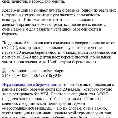
специалистов, необходимо менять.
Когда женщина начинает думать о ребёнке, одной из реальных
и страшных угроз на этом пути является возможность
выкидыша. Понимание того, что такое выкидыш и как
женский организм может оправиться после него, является
очень важным для развития успешной беременности в
будущем.
По данным Американского колледжа акушеров и гинекологов
(ACOG), как правило, выкидыши случаются в течение
первых 20 недель беременности, и выкидышем заканчиваются
примерно 15-20 процентов всех беременностей, по большей
части происходящим до 13-ой недели беременности.
Неразвивающаяся беременность
это патология, приводящая к
ранней потери беременности (до 20 недель), которую трудно
диагностировать без УЗИ. Некоторые специалисты ACOG
предпочитают использовать более правильный, по их
мнению, с медицинской точки зрения термин
«несостоявшийся выкидыш». По их словам, очень важно,
чтобы женщины понимали нюансы этой терминологии, так
как это позволит и врачам, и беременным быстрее находить