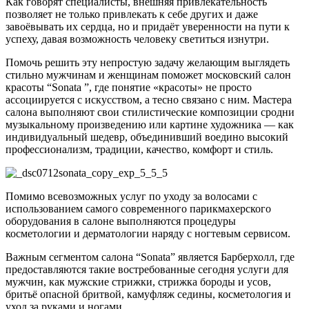
Как говорят специалисты, внешняя привлекательность
позволяет не только привлекать к себе других и даже
завоёвывать их сердца, но и придаёт уверенности на пути к
успеху, давая возможность человеку светиться изнутри.
Помочь решить эту непростую задачу желающим выглядеть
стильно мужчинам и женщинам поможет московский салон
красоты “Sonata ”, где понятие «красоты» не просто
ассоциируется с искусством, а тесно связано с ним. Мастера
салона выполняют свои стилистические композиции сродни
музыкальному произведению или картине художника — как
индивидуальный шедевр, объединивший воедино высокий
профессионализм, традиции, качество, комфорт и стиль.
Помимо всевозможных услуг по уходу за волосами с
использованием самого современного парикмахерского
оборудования в салоне выполняются процедуры
косметологии и дерматологии наряду с ногтевым сервисом.
Важным сегментом салона “Sonata” является Барберхолл, где
предоставляются такие востребованные сегодня услуги для
мужчин, как мужские стрижки, стрижка бороды и усов,
бритьё опасной бритвой, камуфляж седины, косметология и
уход за руками и ногами.