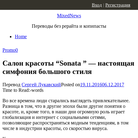
Skip to content
Вход
|
Регистрация
MixedNews
Переводы без рерайта и копипасты
Home
Promo
0
Салон красоты “Sonata ” — настоящая
симфония большого стиля
Перевод
Сергей Лукавский
Posted on
19.11.2016
06.12.2017
Time to Read:
-
words
Во все времена люди старались выглядеть привлекательнее.
Разница в том, что в другие эпохи были другие понятия о
красоте, и, кроме того, в наши дни огромную роль играет
глобализация и интернет с социальными сетями,
позволяющие распространяться модным тенденциям, в том
числе в индустрии красоты, со скоростью вируса.