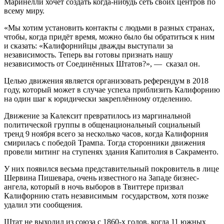
Маринелли хочет создать когда-нибудь сеть своих центров по
всему миру.
«Мы хотим установить контакты с людьми в разных странах,
чтобы, когда придёт время, можно было бы обратиться к ним
и сказать: «Калифорнийцы дважды выступали за
независимость. Теперь вы готовы признать нашу
независимость от Соединённых Штатов?», — сказал он.
Целью движения является организовать референдум в 2018
году, который может в случае успеха приблизить Калифорнию
на один шаг к юридически закреплённому отделению.
Движение за Калексит превратилось из маргинальной
политической группы в общенациональный социальный
тренд 9 ноября всего за несколько часов, когда Калифорния
смирилась с победой Трампа. Тогда сторонники движения
провели митинг на ступенях здания Капитолия в Сакраменто.
У них появился весьма представительный покровитель в лице
Шервина Пишевара, очень известного на Западе бизнес-
ангела, который в ночь выборов в Твиттере призвал
Калифорнию стать независимым государством, хотя позже
удалил эти сообщения.
Штат не выходил из союза с 1860-х годов, когда 11 южных