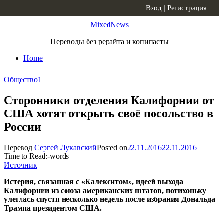
Skip to content
Вход
|
Регистрация
MixedNews
Переводы без рерайта и копипасты
Home
Общество
1
Сторонники отделения Калифорнии от
США хотят открыть своё посольство в
России
Перевод
Сергей Лукавский
Posted on
22.11.2016
22.11.2016
Time to Read:
-
words
Источник
Истерия, связанная с «Калекситом», идеей выхода
Калифорнии из союза американских штатов, потихоньку
улеглась спустя несколько недель после избрания Дональда
Трампа президентом США.