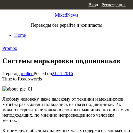
Skip to content
Вход
|
Регистрация
MixedNews
Переводы без рерайта и копипасты
Home
Promo
0
Системы маркировки подшипников
Перевод
molten
Posted on
21.11.2016
Time to Read:
-
words
Любому человеку, даже далекому от техники и механизмов,
хотя бы раз в жизни попадались на глаза подшипники. Их
можно встретить не только в сложных машинах, но и в самых
неподходящих, по мнению непросвещенного человека,
местах.
К примеру, в обычных наручных часах содержится множество