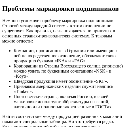
Проблемы маркировки подшипников
Немного усложняет проблему маркировка подшипников.
Строгой международной системы в этом отношении не
существует. Как правило, названия даются по принятых в
основных странах-производителях системах. К таковым
можно отнести:
Компании, прописанные в Германии или имеющие к
ней непосредственное отношение, обозначают свою
продукцию буквами «INA» и «FAG».
Корпорации из Страны Восходящего солнца (японские)
можно узнать по буквенным сочетаниям «NSK» и
«Koyo».
Шведская продукция имеет обозначение «SKF».
Признаком американских изделий служит надпись
«Timken».
Постсоветские страны, включая Россию, в своей
маркировке используют аббревиатуры названий,
частично или полностью закрепленные в ГОСТах.
Найти соответствие между продукцией различных компаний
помогают специальные таблицы. Но это требуется редко.
Большинство компаний избегает использования в