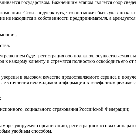
вливается государством. Важнейшим этапом является сбор сведе
мпании. Стоит подчеркнуть, что оно может быть указано как на
 не находится в собственности предпринимателя, а арендуется,
омпания;
ства.
ым решением будет регистрация ооо под ключ, осуществляемая
 к каждому клиенту и стремятся полностью освободить его от
уверены в высоком качестве предоставляемого сервиса и получе
осле уточнения необходимой информации в телефонном режиме с
;
енсионного, социального страхования Российской Федерации;
 саморегулируемую организацию, регистрация кассовых аппарато
любым удобным способом.