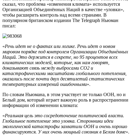
сказал, что проблема «изменения климата» используется
Организацией Объединённых Наций в качестве «уловки»,
чтобы расширить контроль над всеми странами. В
популярном британском издании The Telegraph Ньюман
писал:
«
Речь идет не о фактах или логике. Речь идет о новом
мировом порядке под контролем Организации Объединённых
Наций. Это держится в секрете, но 95 процентов всех
климатических моделей, которые, как нам говорят,
доказывают связь между выбросами CO2 и
катастрофическими масштабами глобального потепления,
оказались после почти двух десятилетий статистических
температурных измерений ошибочными
».
По словам Ньюмана, в этом участвует не только ООН, но и
Белый дом, который играет важную роль в распространении
информации об изменении климата:
«
Реальная цель это сосредоточение политической власти.
Глобальное потепление это уловка. Сторонники идеи
экологической катастрофы захватили ООН и очень хорошо
финансируются. У них очень мощный союзник в Белом доме
».