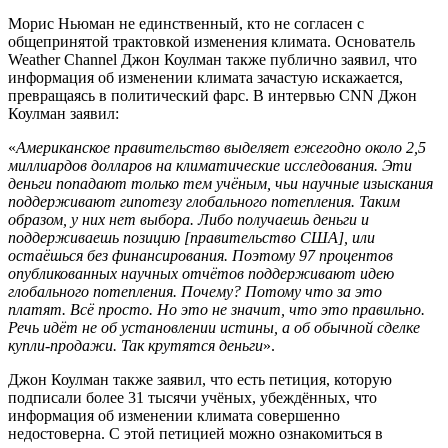
Морис Ньюман не единственный, кто не согласен с
общепринятой трактовкой изменения климата. Основатель
Weather Channel Джон Коулман также публично заявил, что
информация об изменении климата зачастую искажается,
превращаясь в политический фарс. В интервью CNN Джон
Коулман заявил:
«
Американское правительство выделяет ежегодно около 2,5
миллиардов долларов на климатические исследования. Эти
деньги попадают только тем учёным, чьи научные изыскания
поддерживают гипотезу глобального потепления. Таким
образом, у них нет выбора. Либо получаешь деньги и
поддерживаешь позицию [правительство США], или
остаёшься без финансирования. Поэтому 97 процентов
опубликованных научных отчётов поддерживают идею
глобального потепления. Почему? Потому что за это
платят. Всё просто. Но это не значит, что это правильно.
Речь идёт не об установлении истины, а об обычной сделке
купли-продажи. Так крутятся деньги
».
Джон Коулман также заявил, что есть петиция, которую
подписали более 31 тысячи учёных, убеждённых, что
информация об изменении климата совершенно
недостоверна. С этой петицией можно ознакомиться в