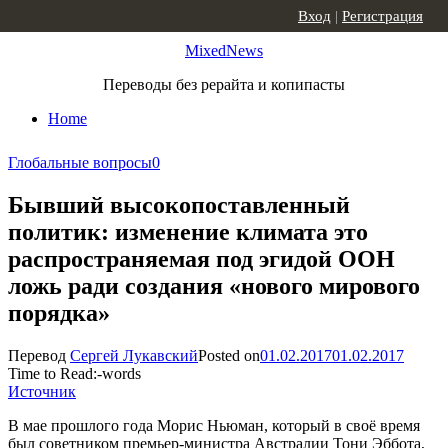
Skip to content
Вход
|
Регистрация
MixedNews
Переводы без рерайта и копипасты
Home
Глобальные вопросы
0
Бывший высокопоставленный
политик: изменение климата это
распространяемая под эгидой ООН
ложь ради создания «нового мирового
порядка»
Перевод
Сергей Лукавский
Posted on
01.02.2017
01.02.2017
Time to Read:
-
words
Источник
В мае прошлого года Морис Ньюман, который в своё время
был советником премьер-министра Австралии Тони Эббота,