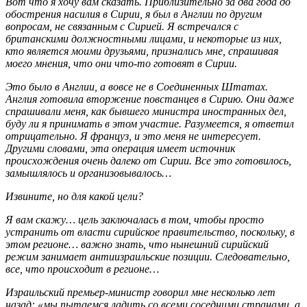
Вот что я хочу вам сказать. Приблизительно за два года до
обострения насилия в Сирии, я был в Англии по другим
вопросам, не связанным с Сирией. Я встречался с
британскими должностными лицами, и некоторые из них,
кто является моими друзьями, признались мне, спрашивая
моего мнения, что они что-то готовят в Сирии.
Это было в Англии, а вовсе не в Соединенных Штатах.
Англия готовила вторжение повстанцев в Сирию. Они даже
спрашивали меня, как бывшего министра иностранных дел,
буду ли я принимать в этом участие. Разумеется, я ответил
отрицательно. Я француз, и это меня не интересует.
Другими словами, эта операция имеет источник
происхождения очень далеко от Сирии. Все это готовилось,
замышлялось и организовывалось…
Извините, но для какой цели?
Я вам скажу… цель заключалась в том, чтобы просто
устранить от власти сирийское правительство, поскольку, в
этом регионе… важно знать, что нынешний сирийский
режим занимает антиизраильские позиции. Следовательно,
все, что происходит в регионе…
Израильский премьер-министр говорил мне несколько лет
назад: «мы пытаемся ладить со всеми соседними странами, а