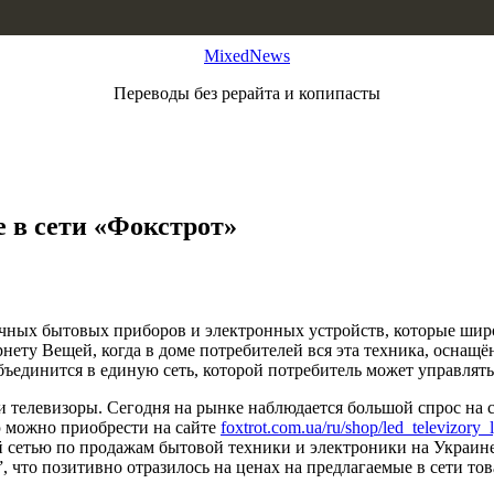
MixedNews
Переводы без рерайта и копипасты
 в сети «Фокстрот»
чных бытовых приборов и электронных устройств, которые широк
рнету Вещей, когда в доме потребителей вся эта техника, оснащ
объединится в единую сеть, которой потребитель может управл
телевизоры. Сегодня на рынке наблюдается большой спрос на см
ю можно приобрести на сайте
foxtrot.com.ua/ru/shop/led_televizory_
 сетью по продажам бытовой техники и электроники на Украине
, что позитивно отразилось на ценах на предлагаемые в сети тов