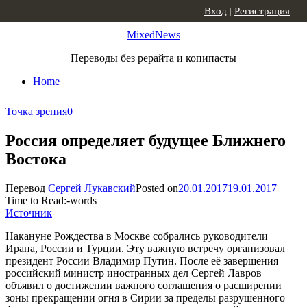
Skip to content
Вход
|
Регистрация
MixedNews
Переводы без рерайта и копипасты
Home
Точка зрения
0
Россия определяет будущее Ближнего
Востока
Перевод
Сергей Лукавский
Posted on
20.01.2017
19.01.2017
Time to Read:
-
words
Источник
Накануне Рождества в Москве собрались руководители
Ирана, России и Турции. Эту важную встречу организовал
президент России Владимир Путин. После её завершения
российский министр иностранных дел Сергей Лавров
объявил о достижении важного соглашения о расширении
зоны прекращении огня в Сирии за пределы разрушенного