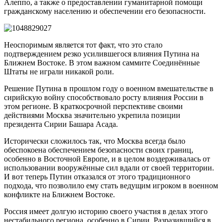
Алеппо, а также о предоставлении гуманитарной помощи
гражданскому населению и обеспечении его безопасности.
Неоспоримым является тот факт, что это стало
подтверждением резко усилившегося влияния Путина на
Ближнем Востоке. В этом важном саммите Соединённые
Штаты не играли никакой роли.
Решение Путина в прошлом году о военном вмешательстве в
сирийскую войну способствовало росту влияния России в
этом регионе. В краткосрочной перспективе своими
действиями Москва значительно укрепила позиции
президента Сирии Башара Асада.
Исторически сложилось так, что Москва всегда было
обеспокоена обеспечением безопасности своих границ,
особенно в Восточной Европе, и в целом воздерживалась от
использовании вооружённые сил вдали от своей территории.
И вот теперь Путин отказался от этого традиционного
подхода, что позволило ему стать ведущим игроком в военном
конфликте на Ближнем Востоке.
Россия имеет долгую историю своего участия в делах этого
нестабильного региона, особенно в Сирии. Разразившийся в