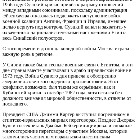
1956 году Суэцкий кризис привёл к разрыву отношений
между западными союзниками, поскольку администрация
Эйзенхауэра отказалась поддержать наступление войск
военной коалиции Англии, Франции и Израиля, имевшее
целью вернуть под контроль Суэцкий канал и захватить у
охваченного националистическими настроениями Египта
весь Синайский полуостров.
С того времени и до конца холодной войны Москва играла
важную роль в регионе.
У Сирии также были тесные военные связи с Египтом, и эти
две страны вместе участвовали в арабо-израильской войне в
1973 году. Война Судного дня привела к обострению
американо-советского ядерного противостояния. Этот
конфликт, возможно, был таким же серьёзным, как и
Кубинский кризис в октябре 1962 года, хотя остался без
должного внимания мировой общественности, в отличие от
последнего.
Президент США Джимми Картер выступил посредником в
египтско-израильских мирных переговорах. Позднее Джордж
Буш и госсекретарь Джеймс Бейкер инициировали сложные
многосторонние переговоры с участием Москвы, которые
закончились частичным израильско-палестинским