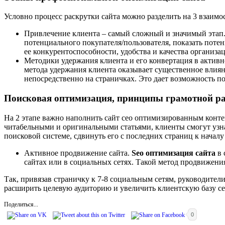
Условно процесс раскрутки сайта можно разделить на 3 взаимо
Привлечение клиента – самый сложный и значимый этап. 
потенциального покупателя/пользователя, показать потен
ее конкурентоспособности, удобства и качества организа
Методики удержания клиента и его конвертация в активн
метода удержания клиента оказывает существенное влиян
непосредственно на страничках. Это дает возможность пос
Поисковая оптимизация, принципы грамотной р
На 2 этапе важно наполнить сайт сео оптимизированным конт
читабельными и оригинальными статьями, клиенты смогут узна
поисковой системе, сдвинуть его с последних страниц к началу
Активное продвижение сайта.
S
eo оптимизация сайта
в 
сайтах или в социальных сетях. Такой метод продвижени
Так, привязав страничку к 7-8 социальным сетям, руководите
расширить целевую аудиторию и увеличить клиентскую базу се
Поделиться...
0