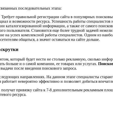
связанных последовательных этапа:
Требует правильной регистрации сайта в популярных поисковых
циал и возможности ресурса. Успешность работы специалистов н
ции каталогизированной информации, а также от самого поисков
ого пользователя. Становится еще более трудной задачей неже
ие на успех комплексной работы специалистов. Одним из наибо
етителям общаться, а значит оставаться на сайте дольше.
аскрутки
ентом, который будет нести не столько рекламную, сколько ин
ть больше и о самой компании, ее товарах или услугах.
Поиско
 выдачи после введения поискового запроса.
следующих направлениях. На данном этапе специалисты стараю
я работает невероятно эффективно и позволяет добиться впечат
ли получат привязку сайта к 7-8 дополнительным рекламным пло
тевого ресурса.