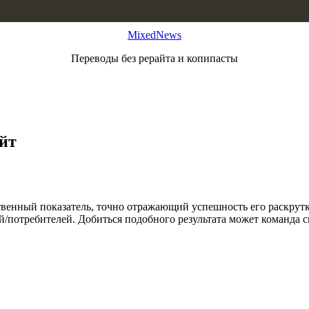
MixedNews
Переводы без рерайта и копипасты
айт
енный показатель, точно отражающий успешность его раскрутки
/потребителей. Добиться подобного результата может команда сп