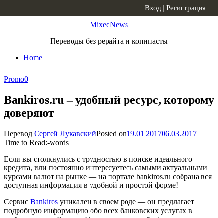
Skip to content
Вход
|
Регистрация
MixedNews
Переводы без рерайта и копипасты
Home
Promo
0
Bankiros.ru – удобный ресурс, которому
доверяют
Перевод
Сергей Лукавский
Posted on
19.01.2017
06.03.2017
Time to Read:
-
words
Если вы столкнулись с трудностью в поиске идеального
кредита, или постоянно интересуетесь самыми актуальными
курсами валют на рынке — на портале bankiros.ru собрана вся
доступная информация в удобной и простой форме!
Сервис
Bankiros
уникален в своем роде — он предлагает
подробную информацию обо всех банковских услугах в