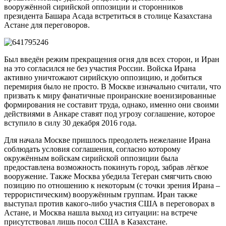
вооружённой сирийской оппозиции и сторонников
президента Башара Асада встретиться в столице Казахстана
Астане для переговоров.
Был введён режим прекращения огня для всех сторон, и Иран
на это согласился не без участия России. Войска Ирана
активно уничтожают сирийскую оппозицию, и добиться
перемирия было не просто. В Москве изначально считали, что
призвать к миру фанатичные проиранские военизированные
формирования не составит труда, однако, именно они своими
действиями в Анкаре ставят под угрозу соглашение, которое
вступило в силу 30 декабря 2016 года.
Для начала Москве пришлось преодолеть нежелание Ирана
соблюдать условия соглашения, согласно которому
окружённым войскам сирийской оппозиции была
предоставлена возможность покинуть город, забрав лёгкое
вооружение. Также Москва убедила Тегеран смягчить свою
позицию по отношению к некоторым (с точки зрения Ирана –
террористическим) вооружённым группам. Иран также
выступал против какого-либо участия США в переговорах в
Астане, и Москва нашла выход из ситуации: на встрече
присутствовал лишь посол США в Казахстане.