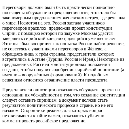
Переговоры должны были быть практически полностью
посвящены обсуждению прекращения огня, что стало бы
закономерным продолжением женевских встреч, где речь шла
о мире. Несмотря на это, Россия застала участников
переговоров врасплох, предложив проект конституции
Сирии, с помощью которой по задумке Москвы удастся
завершить сирийский конфликт, длящийся уже шесть лет.
Этот шаг был воспринят как попытка России найти решение,
не советуясь с участниками переговоров в Женеве, а
обращаясь лишь к трём странам, представители которых
встретились в Астане (Турция, Россия и Иран). Некоторые из
предложенных Россией конституционных положений
созданы, чтобы получить одобрение сирийской оппозиции (а
именно – вооружённых формирований). К подобным
решениям относится ограничение власти президента.
Представители оппозиции отказались обсуждать проект на
основании их убеждённости в том, что создание конституции
следует оставить сирийцам, а документ должен стать
результатом политического процесса в стране, но не его
началом. Сторонники режима, для которых вопрос
независимости крайне важен, отказались публично
комментировать российское предложение.