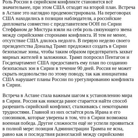
Роль России в сирийском конфликте становится всё
значительнее, при этом США отходят на второй план. Встреча
в Астане это наглядно продемонстрировала. На переговорах
США находились в позиции наблюдателя, а российские
дипломаты совместно с представителем ООН по Сирии
Стеффаном де Мистура взяли на себя роль связующего звена
между сирийскими сторонами конфликта. И тем не менее,
отсутствие США длилось недолго. В первую неделю своего
президентства Дональд Трамп предложил создать в Сирии
безопасные зоны, чтобы таким образом предотвратить захват
мирных жителей в заложники. Трамп попросил Пентагон и
Госдепартамент США предоставить ему план по созданию
безопасных зон в Сирии в течение 90 дней. Россия не может
скрыть недовольство по этому поводу, так как инициатива
США нарушает планы России по урегулированию конфликта
в Сирии.
Встреча в Астане стала важным шагом к установлению мира
в Сирии. Россия как никогда ранее старается найти способ
разрешить сирийский конфликт, сталкиваясь с некоторыми
трудностями. Главной из них остаётся роль Ирана и его
союзников, которые уверены в том, что в Сирии возможна
военная победа. Другие сложности ещё не успели проявиться
в полной мере: позиция Администрации Трампа не ясна,
равно как и последствия разногласий между сирийскими