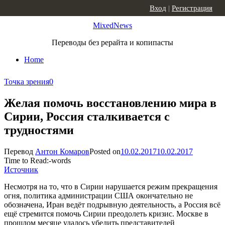
Skip to content
Вход
|
Регистрация
MixedNews
Переводы без рерайта и копипасты
Home
Точка зрения
0
Желая помочь восстановлению мира в
Сирии, Россия сталкивается с
трудностями
Перевод
Антон Комаров
Posted on
10.02.2017
10.02.2017
Time to Read:
-
words
Источник
Несмотря на то, что в Сирии нарушается режим прекращения
огня, политика администрации США окончательно не
обозначена, Иран ведёт подрывную деятельность, а Россия всё
ещё стремится помочь Сирии преодолеть кризис. Москве в
прошлом месяце удалось убедить представителей