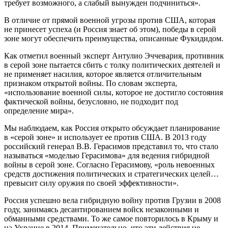
требует возможного, а слабый вынужден подчиниться».
В отличие от прямой военной угрозы против США, которая
не принесет успеха (и Россия знает об этом), победы в серой
зоне могут обеспечить преимущества, описанные Фукидидом.
Как отметил военный эксперт Антулио Эччевария, противник
в серой зоне пытается сбить с толку политических деятелей и
не применяет насилия, которое является отличительным
признаком открытой войны. По словам эксперта,
«использование военной силы, которое не достигло состояния
фактической войны, безусловно, не подходит под
определение мира».
Мы наблюдаем, как Россия открыто обсуждает планирование
в «серой зоне» и использует ее против США. В 2013 году
российский генерал В.В. Герасимов представил то, что стало
называться «моделью Герасимова» для ведения гибридной
войны в серой зоне. Согласно Герасимову, «роль невоенных
средств достижения политических и стратегических целей…
превысит силу оружия по своей эффективности».
Россия успешно вела гибридную войну против Грузии в 2008
году, занимаясь десантированием войск незаконными и
обманными средствами. То же самое повторилось в Крыму и
на Украине в 2014. Примечательно, что эти действия не