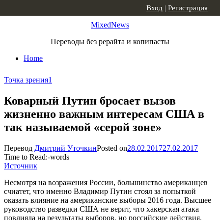
Skip to content
Вход
|
Регистрация
MixedNews
Переводы без рерайта и копипасты
Home
Точка зрения
1
Коварный Путин бросает вызов
жизненно важным интересам США в
так называемой «серой зоне»
Перевод
Дмитрий Уточкин
Posted on
28.02.2017
27.02.2017
Time to Read:
-
words
Источник
Несмотря на возражения России, большинство американцев
счиатет, что именно Владимир Путин стоял за попыткой
оказать влияние на американские выборы 2016 года. Высшее
руководство разведки США не верит, что хакерская атака
повлияла на результаты выборов, но российские действия,