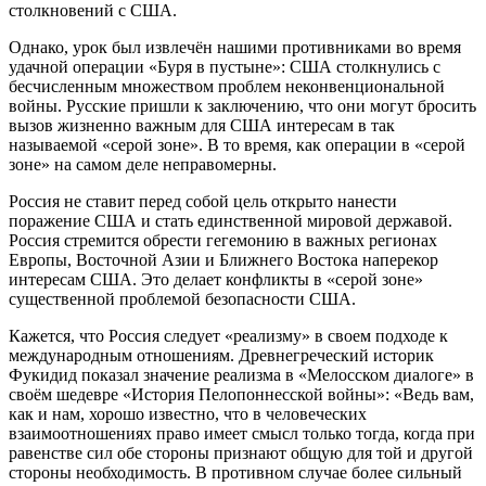
столкновений с США.
Однако, урок был извлечён нашими противниками во время
удачной операции «Буря в пустыне»: США столкнулись с
бесчисленным множеством проблем неконвенциональной
войны. Русские пришли к заключению, что они могут бросить
вызов жизненно важным для США интересам в так
называемой «серой зоне». В то время, как операции в «серой
зоне» на самом деле неправомерны.
Россия не ставит перед собой цель открыто нанести
поражение США и стать единственной мировой державой.
Россия стремится обрести гегемонию в важных регионах
Европы, Восточной Азии и Ближнего Востока наперекор
интересам США. Это делает конфликты в «серой зоне»
существенной проблемой безопасности США.
Кажется, что Россия следует «реализму» в своем подходе к
международным отношениям. Древнегреческий историк
Фукидид показал значение реализма в «Мелосском диалоге» в
своём шедевре «История Пелопоннесской войны»: «Ведь вам,
как и нам, хорошо известно, что в человеческих
взаимоотношениях право имеет смысл только тогда, когда при
равенстве сил обе стороны признают общую для той и другой
стороны необходимость. В противном случае более сильный