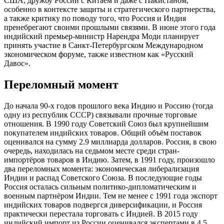
США, дружбу России с Китаем и даже с Пакистаном,
особенно в контексте защиты и стратегического партнерства,
а также критику по поводу того, что Россия и Индия
пренебрегают своими прошлыми связями. В июне этого года
индийский премьер-министр Нарендра Моди планирует
принять участие в Санкт-Петербургском Международном
экономическом форуме, также известном как «Русский
Давос».
Переломный момент
До начала 90-х годов прошлого века Индию и Россию (тогда
одну из республик СССР) связывали прочные торговые
отношения. В 1990 году Советский Союз был крупнейшим
покупателем индийских товаров. Общий объём поставок
оценивался на сумму 2.9 миллиарда долларов. Россия, в свою
очередь, находилась на седьмом месте среди стран-
импортёров товаров в Индию. Затем, в 1991 году, произошло
два переломных момента: экономическая либерализация
Индии и распад Советского Союза. В последующие годы
Россия осталась сильным политико-дипломатическим и
военным партнёром Индии. Тем не менее с 1991 года экспорт
индийских товаров подвергся диверсификации, и Россия
практически перестала торговать с Индией. В 2015 году
индийский импорт из России оценивался экспертами в 4.5