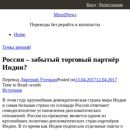
Skip to content
Вход
|
Регистрация
MixedNews
Переводы без рерайта и копипасты
Home
Точка зрения
0
Россия – забытый торговый партнёр
Индии?
Перевод
Дмитрий Уточкин
Posted on
13.04.2017
12.04.2017
Time to Read:
-
words
Источник
В этом году крупнейшая демократическая страна мира Индия
и самая большая страна по площади Россия отмечают
семидесятилетие установления дипломатических
отношений. Россия по-прежнему является одним из
крупнейших политико-дипломатических стран-партнёров
Индии. В то время как Индия подписала отдельные пакты о