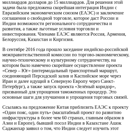
миллиардов долларов до 15 миллиардов. Для решения этой
задачи была предложена скорейшая интеграция Индии с
Евразийским экономическим союзом (ЕАЭС) и заключение
соглашения о свободной торговле, которое даст России и
Индии возможности регионального сотрудничества и
развития, а также льготные условия торговли и
инвестирования. Членами ЕАЭС являются Россия, Армения,
Белоруссия, Казахстан и Киргизия.
В сентябре 2016 года прошло заседание индийско-российской
межправительственной комиссии по торгово-экономическому,
научно-техническому и культурному сотрудничеству, на
котором было намечено скорейшее осуществление проекта
«Север – Юг» (интермодальный транспортный маршрут,
соединяющий Персидский залив и Каспийское море через
Иран и далее идущий в Северную Европу через Санкт-
Петербург), а также запуск проекта «Зелёный коридор»,
призванный для упрощения таможенных процедур. Это
основные шаги для улучшения и упрощения торговых связей.
Ссылаясь на предложение Китая приблизить ЕАЭС к проекту
«Один пояс, один путь» (масштабный проект по развитию
инфраструктуры в более чем 60 странах, главным образом в
Азии и Европе), бывший посол Индии в Казахстане Ашок
Саджанхар заявил о том, что Индии следует изучить этот