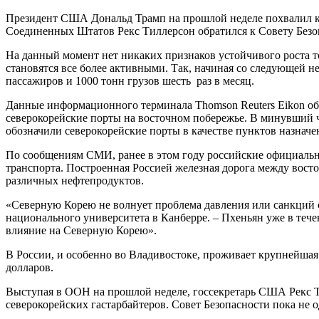
Президент США Дональд Трамп на прошлой неделе похвалил ки
Соединенных Штатов Рекс Тиллерсон обратился к Совету Безо
На данный момент нет никаких признаков устойчивого роста т
становятся все более активными. Так, начиная со следующей 
пассажиров и 1000 тонн грузов шесть раз в месяц.
Данные информационного терминала Thomson Reuters Eikon об 
северокорейские порты на восточном побережье. В минувший ч
обозначили северокорейские порты в качестве пунктов назначе
По сообщениям СМИ, ранее в этом году российские официальн
транспорта. Построенная Россией железная дорога между вост
различных нефтепродуктов.
«Северную Корею не волнует проблема давления или санкций с
национального университета в Канберре. – Пхеньян уже в тече
влияние на Северную Корею».
В России, и особенно во Владивостоке, проживает крупнейшая
долларов.
Выступая в ООН на прошлой неделе, госсекретарь США Рекс Т
северокорейских гастарбайтеров. Совет Безопасности пока не