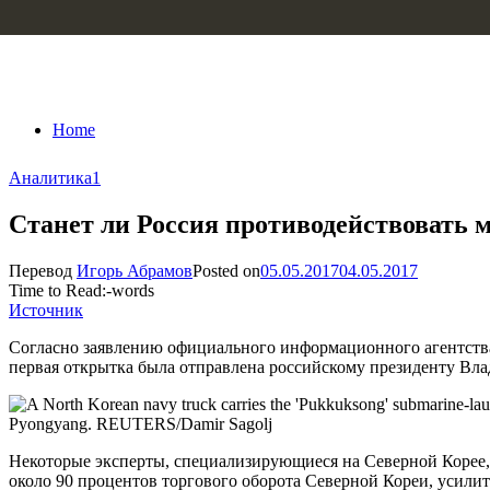
Skip to content
Home
Аналитика
1
Станет ли Россия противодействовать 
Перевод
Игорь Абрамов
Posted on
05.05.2017
04.05.2017
Time to Read:
-
words
Источник
Согласно заявлению официального информационного агентства
первая открытка была отправлена российскому президенту Вла
Некоторые эксперты, специализирующиеся на Северной Корее, 
около 90 процентов торгового оборота Северной Кореи, усили