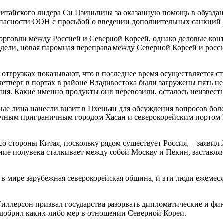
тайского лидера Си Цзиньпина за оказанную помощь в обуздан
пасности ООН с просьбой о введении дополнительных санкций 
орговли между Россией и Северной Кореей, однако деловые кон
недели, новая паромная переправа между Северной Кореей и росс
отгрузках показывают, что в последнее время осуществляется с
етверг в портах в районе Владивостока были загружены пять н
ния. Какие именно продукты они перевозили, осталось неизвест
ые лица нанесли визит в Пхеньян для обсуждения вопросов бол
очным приграничным городом Хасан и северокорейским портом Р
о стороны Китая, поскольку рядом существует Россия, – заявил
ние полувека сталкивает между собой Москву и Пекин, заставляя
 в мире зарубежная северокорейская община, и эти люди ежемес
иллерсон призвал государства разорвать дипломатические и фи
 одобрил каких-либо мер в отношении Северной Кореи.