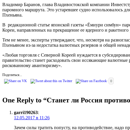
Владимир Баранов, глава Владивостокской компании Инвестстро
паромного маршрута. Это устаревшее судно использовалось для
Пхеньяна.
В редакционной статье японской газеты «Ёмиури симбун» пар
Кореи, направленных на прекращение ее ядерного и ракетного 
Тем не менее, эксперты утверждают, что, несмотря на разногл
Пхеньяном из-за недостатка валютных резервов и общей ненад
«Любая торговля с Северной Кореей нуждается в субсидировани
правительство станет расходовать свои иссякающие валютные 
рискованному авантюризму».
Поделиться...
0
One Reply to “Станет ли Россия проти
garri190263
:
12.05.2017 в 11:26
Зачем силы тратить попусту, на противодействие, надо п