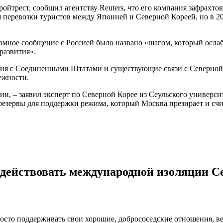
йтрест, сообщил агентству Reuters, что его компания зафрахто
 перевозки туристов между Японией и Северной Кореей, но в 20
омное сообщение с Россией было названо «шагом, который осл
развития».
асия с Соединенными Штатами и существующие связи с Северной 
ежности.
и, – заявил эксперт по Северной Корее из Сеульского университ
резервы для поддержки режима, который Москва презирает и сч
водействовать международной изоляции С
росто поддерживать свои хорошие, добрососедские отношения, вед