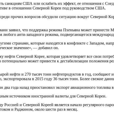
вать санкциям США или ослабить их эффект, ее отношения с Со
тиве в отношении Северной Кореи под руководством США.
среди прочих вопросов обсудили ситуацию вокруг Северной Кор
мани заявил, что поддержка режима Пхеньяна может принести М
ом любого анти-западного режима, подвергающегося международ
угими странами, которые находятся в конфликте с Западом, нап
ческое значение», — добавил он.
нефти Северной Корее, которая удовлетворяет все свои потреб
 это потенциально может привести к дестабилизации положения 
сырой нефти и 270 тысяч тонн нефтепродуктов в год, сообщают
экспортировала в 2015 году 36 тысяч тонн. Более свежие данны
н два года назад приостановил экспорт авиационного топлива в
важным источником иностранной валюты для Северной Кореи.
у Россией и Северной Кореей является начало регулярного пар
током и Раджином, около шести раз в месяц.