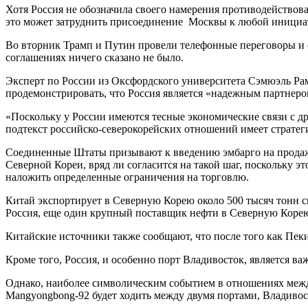
Хотя Россия не обозначила своего намерения противодейство
это может затруднить присоединение Москвы к любой инициа
Во вторник Трамп и Путин провели телефонные переговоры и 
соглашениях ничего сказано не было.
Эксперт по России из Оксфордского университета Сэмюэль Ра
продемонстрировать, что Россия является «надежным партнер
«Поскольку у России имеются тесные экономические связи с др
подтекст российско-северокорейских отношений имеет стратеги
Соединенные Штаты призывают к введению эмбарго на продажу 
Северной Кореи, вряд ли согласится на такой шаг, поскольку
наложить определенные ограничения на торговлю.
Китай экспортирует в Северную Корею около 500 тысяч тонн 
Россия, еще один крупный поставщик нефти в Северную Корею, 
Китайские источники также сообщают, что после того как Пеки
Кроме того, Россия, и особенно порт Владивосток, является 
Однако, наиболее символическим событием в отношениях межд
Mangyongbong-92 будет ходить между двумя портами, Владивос