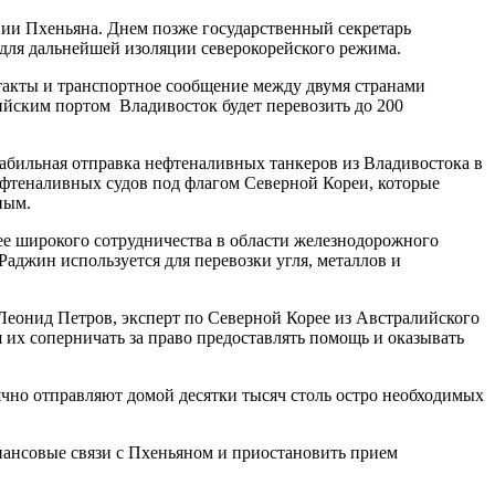
ии Пхеньяна. Днем позже государственный секретарь
для дальнейшей изоляции северокорейского режима.
такты и транспортное сообщение между двумя странами
ийским портом Владивосток будет перевозить до 200
табильная отправка нефтеналивных танкеров из Владивостока в
ефтеналивных судов под флагом Северной Кореи, которые
ным.
ее широкого сотрудничества в области железнодорожного
аджин используется для перевозки угля, металлов и
 Леонид Петров, эксперт по Северной Корее из Австралийского
 их соперничать за право предоставлять помощь и оказывать
ячно отправляют домой десятки тысяч столь остро необходимых
нансовые связи с Пхеньяном и приостановить прием