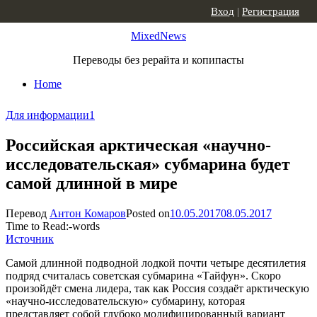
Skip to content
Вход
|
Регистрация
MixedNews
Переводы без рерайта и копипасты
Home
Для информации
1
Российская арктическая «научно-
исследовательская» субмарина будет
самой длинной в мире
Перевод
Антон Комаров
Posted on
10.05.2017
08.05.2017
Time to Read:
-
words
Источник
Самой длинной подводной лодкой почти четыре десятилетия
подряд считалась советская субмарина «Тайфун». Скоро
произойдёт смена лидера, так как Россия создаёт арктическую
«научно-исследовательскую» субмарину, которая
представляет собой глубоко модифицированный вариант