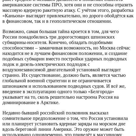
американские системы ПРО, хотя они и не способны отразить
массовую ядерную ракетную атаку. С учётом этого, разработка
«Каньона» выглядит привлекательно, но дорого обойдётся как
в финансовом, так и в геополитическом отношении.
Возможно, самая большая тайна кроется в том, для чего
России понадобились три дорогостоящих шпионских
субмарины-носителя. Конечно, обладать подобными
способностями – заманчивая возможность, но Москва сейчас
находится не в лучшем финансовом положении, и создание
подобных субмарин вместо постройки ударных подводных
лодок и дизель-электрических подлодок с
воздухонезависимой двигательной установкой выглядит
странно. Их существование, должно быть, является частью
глобальной военной стратегии и не ограничивается
шпионажем и использованием подводных судов. И всё же,
введение в эксплуатацию одного только «Белгорода»
указывает на то, сколь решительно настроена Россия на
доминирование в Арктике.
Недавно бывший российский полковник высказал
сомнительное предположение о том, что Россия установила
или планирует установить ядерные заряды на морском дне
вдоль береговой линии Америки. Это оружие может быть
использовано одновременно, что приведёт к массивному