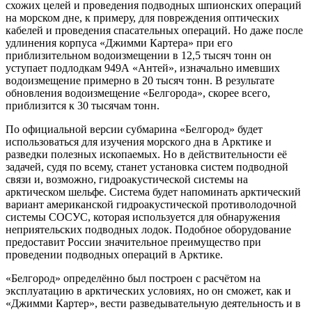
схожих целей и проведения подводных шпионских операций
на морском дне, к примеру, для повреждения оптических
кабелей и проведения спасательных операций. Но даже после
удлинения корпуса «Джимми Картера» при его
приблизительном водоизмещении в 12,5 тысяч тонн он
уступает подлодкам 949А «Антей», изначально имевших
водоизмещение примерно в 20 тысяч тонн. В результате
обновления водоизмещение «Белгорода», скорее всего,
приблизится к 30 тысячам тонн.
По официальной версии субмарина «Белгород» будет
использоваться для изучения морского дна в Арктике и
разведки полезных ископаемых. Но в действительности её
задачей, судя по всему, станет установка систем подводной
связи и, возможно, гидроакустической системы на
арктическом шельфе. Система будет напоминать арктический
вариант американской гидроакустической противолодочной
системы СОСУС, которая используется для обнаружения
неприятельских подводных лодок. Подобное оборудование
предоставит России значительное преимущество при
проведении подводных операций в Арктике.
«Белгород» определённо был построен с расчётом на
эксплуатацию в арктических условиях, но он сможет, как и
«Джимми Картер», вести разведывательную деятельность и в