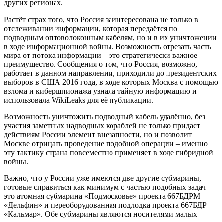
других регионах.
Растёт страх того, что Россия заинтересована не только в
отслеживании информации, которая передаётся по
подводным оптоволоконным кабелям, но и в их уничтожении
в ходе информационной войны. Возможность отрезать часть
мира от потока информации – это стратегически важное
преимущество. Сообщения о том, что Россия, возможно,
работает в данном направлении, приходили до президентских
выборов в США 2016 года, в ходе которых Москва с помощью
взлома и кибершпионажа узнала тайную информацию и
использовала WikiLeaks для её публикации.
Возможность уничтожить подводный кабель удалённо, без
участия заметных надводных кораблей не только придаст
действиям России элемент внезапности, но и позволит
Москве отрицать проведение подобной операции – именно
эту тактику страна повсеместно применяет в ходе гибридной
войны.
Важно, что у России уже имеются две другие субмарины,
готовые справиться как минимум с частью подобных задач –
это атомная субмарина «Подмосковье» проекта 667БДРМ
«Дельфин» и переоборудованная подлодка проекта 667БДР
«Кальмар». Обе субмарины являются носителями малых