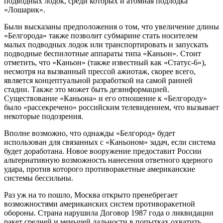
подводных лодок, среди которых и атомная подлодка
«Лошарик».
Были высказаны предположения о том, что увеличение длины
«Белгорода» также позволит субмарине стать носителем
малых подводных лодок или транспортировать и запускать
подводные беспилотные аппараты типа «Каньон». Стоит
отметить, что «Каньон» (также известный как «Статус-6»),
несмотря на вызванный прессой ажиотаж, скорее всего,
является концептуальной разработкой на самой ранней
стадии. Также это может быть дезинформацией.
Существование «Каньона» и его отношение к «Белгороду»
было «рассекречено» российским телевидением, что вызывает
некоторые подозрения.
Вполне возможно, что однажды «Белгород» будет
использован для связанных с «Каньоном» задач, если система
будет доработана. Новое вооружение предоставит России
альтернативную возможность нанесения ответного ядерного
удара, против которого противоракетные американские
системы бессильны.
Раз уж на то пошло, Москва открыто пренебрегает
возможностями американских систем противоракетной
обороны. Страна нарушила Договор 1987 года о ликвидации
ракет средней и меньшей дальности в попытках охватить