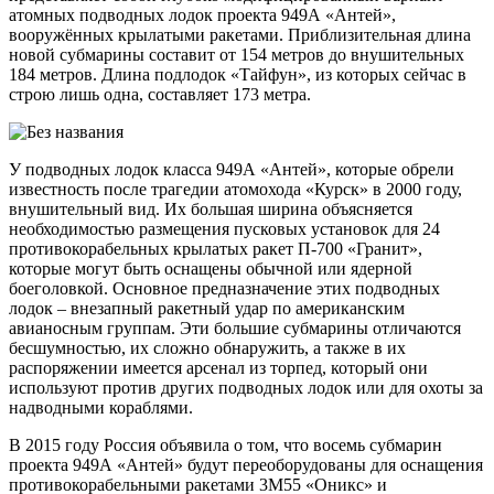
атомных подводных лодок проекта 949А «Антей»,
вооружённых крылатыми ракетами. Приблизительная длина
новой субмарины составит от 154 метров до внушительных
184 метров. Длина подлодок «Тайфун», из которых сейчас в
строю лишь одна, составляет 173 метра.
У подводных лодок класса 949А «Антей», которые обрели
известность после трагедии атомохода «Курск» в 2000 году,
внушительный вид. Их большая ширина объясняется
необходимостью размещения пусковых установок для 24
противокорабельных крылатых ракет П-700 «Гранит»,
которые могут быть оснащены обычной или ядерной
боеголовкой. Основное предназначение этих подводных
лодок – внезапный ракетный удар по американским
авианосным группам. Эти большие субмарины отличаются
бесшумностью, их сложно обнаружить, а также в их
распоряжении имеется арсенал из торпед, который они
используют против других подводных лодок или для охоты за
надводными кораблями.
В 2015 году Россия объявила о том, что восемь субмарин
проекта 949А «Антей» будут переоборудованы для оснащения
противокорабельными ракетами 3М55 «Оникс» и