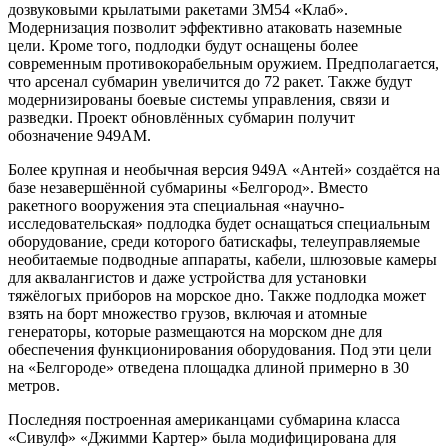
дозвуковыми крылатыми ракетами 3М54 «Клаб».
Модернизация позволит эффективно атаковать наземные
цели. Кроме того, подлодки будут оснащены более
современным противокорабельным оружием. Предполагается,
что арсенал субмарин увеличится до 72 ракет. Также будут
модернизированы боевые системы управления, связи и
разведки. Проект обновлённых субмарин получит
обозначение 949АМ.
Более крупная и необычная версия 949А «Антей» создаётся на
базе незавершённой субмарины «Белгород». Вместо
ракетного вооружения эта специальная «научно-
исследовательская» подлодка будет оснащаться специальным
оборудование, среди которого батискафы, телеуправляемые
необитаемые подводные аппараты, кабели, шлюзовые камеры
для аквалангистов и даже устройства для установки
тяжёлогых приборов на морское дно. Также подлодка может
взять на борт множество грузов, включая и атомные
генераторы, которые размещаются на морском дне для
обеспечения функционирования оборудования. Под эти цели
на «Белгороде» отведена площадка длиной примерно в 30
метров.
Последняя построенная американцами субмарина класса
«Сивулф» «Джимми Картер» была модифицирована для