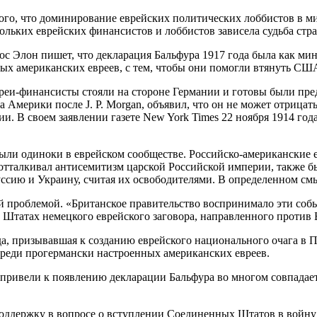
ого, что доминирование еврейских политических лоббистов в ми
кольких еврейских финансистов и лоббистов зависела судьба стр
ос Элон пишет, что декларация Бальфура 1917 года была как м
ых американских евреев, с тем, чтобы они помогли втянуть США
евреи-финансисты стояли на стороне Германии и готовы были 
мерики после J. P. Morgan, объявил, что он не может отрицать 
и. В своем заявлении газете New York Times 22 ноября 1914 г
ыли одиноки в еврейском сообществе. Российско-американские 
тталкивал антисемитизм царской Российской империи, также б
сию и Украину, считая их освободителями. В определенном смыс
й проблемой. «Британское правительство воспринимало эти собы
татах немецкого еврейского заговора, направленного против 
а, призывавшая к созданию еврейского национального очага в 
среди прогермански настроенных американских евреев.
 привели к появлению декларации Бальфура во многом совпадае
ддержку в вопросе о вступлении Соединенных Штатов в войну в