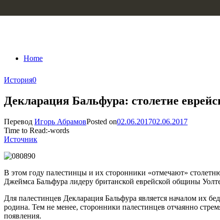
Skip to content
Home
История
0
Декларация Бальфура: столетие еврейс
Перевод
Игорь Абрамов
Posted on
02.06.2017
02.06.2017
Time to Read:
-
words
Источник
В этом году палестинцы и их сторонники «отмечают» столет
Джеймса Бальфура лидеру британской еврейской общины Уолтер
Для палестинцев Декларация Бальфура является началом их бед
родина. Тем не менее, сторонники палестинцев отчаянно стрем
появления.