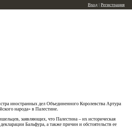
Вход
|
Регистрация
истра иностранных дел Объединенного Королевства Артура
йского народа» в Палестине.
ишельцев, заявляющих, что Палестина – их историческая
декларации Бальфура, а также причин и обстоятельств ее