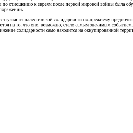
и по отношению к евреям после первой мировой войны была обу
 поражении.
а, энтузиасты палестинской солидарности по-прежнему предпочи
мотря на то, что оно, возможно, стало самым значимым событи
вижение солидарности само находится на оккупированной террит