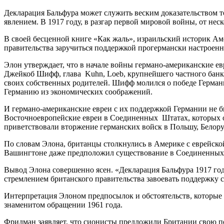
Декларация Бальфура может служить веским доказательством т
явлением. В 1917 году, в разгар первой мировой войны, от нес
В своей бесценной книге «Как жаль», израильский историк Ам
правительства заручиться поддержкой прогермански настроенн
Элон утверждает, что в начале войны германо-американские 
Джейкоб Шифф, глава Kuhn, Loeb, крупнейшего частного банка А
своих собственных родителей. Шифф молился о победе Германи
Германию из экономических соображений.
И германо-американские евреи с их поддержкой Германии не б
Восточноевропейские евреи в Соединенных Штатах, которых о
приветствовали вторжение германских войск в Польшу, Белорус
По словам Элона, британцы столкнулись в Америке с еврейско
Вашингтоне даже предположил существование в Соединенных Ш
Вывод Элона совершенно ясен. «Декларация Бальфура 1917 год
стремлением британского правительства завоевать поддержку 
Интерпретация Элоном предпосылок и обстоятельств, которые
знаменитом обращении 1961 года.
Фридман заявляет, что сионисты предложили Британии свою по