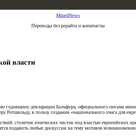
MixedNews
Переводы без рерайта и копипасты
кой власти
нюю годовщину декларации Бальфура, официального письма мин
у Ротшильду, в пользу создания «национального очага для евре
ствий: столетия этнических чисток под властью европейских пр
ятся подавить любые дискуссии на тему мотивов возникновения 