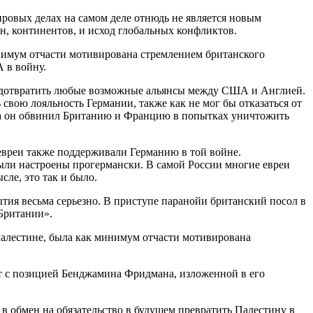
ровых делах на самом деле отнюдь не является новым
ан, континентов, и исход глобальных конфликтов.
инимум отчасти мотивирована стремлением британского
 в войну.
предотвратить любые возможные альянсы между США и Англией.
свою лояльность Германии, также как не мог бы отказаться от
ода он обвинил Британию и Францию в попытках уничтожить
евреи также поддерживали Германию в той войне.
ыли настроены прогермански. В самой России многие евреи
ле, это так и было.
тия весьма серьезно. В приступе паранойи британский посол в
Британии».
Палестине, была как минимум отчасти мотивирована
т с позицией Бенджамина Фридмана, изложенной в его
 обмен на обязательство в будущем превратить Палестину в