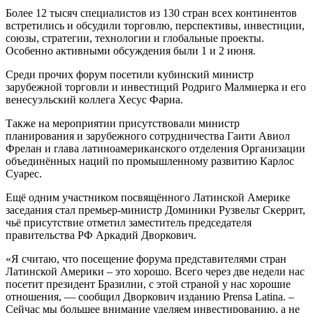
Более 12 тысяч специалистов из 130 стран всех континентов
встретились и обсудили торговлю, перспективы, инвестиции,
союзы, стратегии, технологии и глобальные проекты.
Особенно активными обсуждения были 1 и 2 июня.
Среди прочих форум посетили кубинский министр
зарубежной торговли и инвестиций Родриго Малмиерка и его
венесуэльский коллега Хесус Фариа.
Также на мероприятии присутствовали министр
планирования и зарубежного сотрудничества Гаити Авиол
Фрелан и глава латиноамериканского отделения Организации
объединённых наций по промышленному развитию Карлос
Суарес.
Ещё одним участником посвящённого Латинской Америке
заседания стал премьер-министр Доминики Рузвельт Скеррит,
чьё присутствие отметил заместитель председателя
правительства РФ Аркадий Дворкович.
«Я считаю, что посещение форума представителями стран
Латинской Америки – это хорошо. Всего через две недели нас
посетит президент Бразилии, с этой страной у нас хорошие
отношения, — сообщил Дворкович изданию Prensa Latina. –
Сейчас мы большее внимание уделяем инвестированию, а не