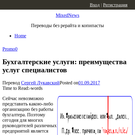
Skip to content
Вход
|
Регистрация
MixedNews
Переводы без рерайта и копипасты
Home
Promo
0
Бухгалтерские услуги: преимущества
услуг специалистов
Перевод
Сергей Лукавский
Posted on
01.09.2017
Time to Read:
-
words
Сейчас невозможно
представить какою-либо
организацию без работы
бухгалтера. Поэтому
сегодня для многих
руководителей различных
предприятий является