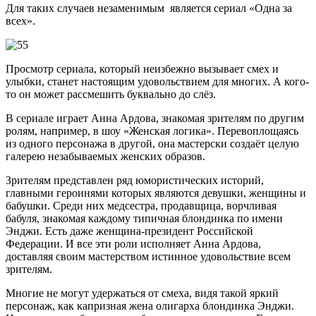
Для таких случаев незаменимым является сериал «Одна за
всех».
Просмотр сериала, который неизбежно вызывает смех и
улыбки, станет настоящим удовольствием для многих. А кого-
то он может рассмешить буквально до слёз.
В сериале играет Анна Ардова, знакомая зрителям по другим
ролям, например, в шоу «Женская логика». Перевоплощаясь
из одного персонажа в другой, она мастерски создаёт целую
галерею незабываемых женских образов.
Зрителям представлен ряд юмористических историй,
главными героинями которых являются девушки, женщины и
бабушки. Среди них медсестра, продавщица, ворчливая
бабуля, знакомая каждому типичная блондинка по имени
Энджи. Есть даже женщина-президент Российской
Федерации. И все эти роли исполняет Анна Ардова,
доставляя своим мастерством истинное удовольствие всем
зрителям.
Многие не могут удержаться от смеха, видя такой яркий
персонаж, как капризная жена олигарха блондинка Энджи.