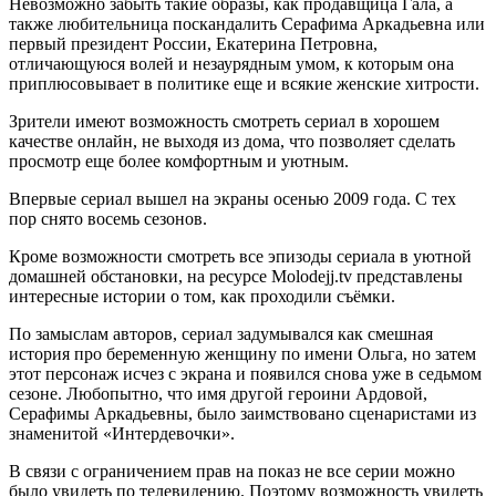
Невозможно забыть такие образы, как продавщица Гала, а
также любительница поскандалить Серафима Аркадьевна или
первый президент России, Екатерина Петровна,
отличающуюся волей и незаурядным умом, к которым она
приплюсовывает в политике еще и всякие женские хитрости.
Зрители имеют возможность смотреть сериал в хорошем
качестве онлайн, не выходя из дома, что позволяет сделать
просмотр еще более комфортным и уютным.
Впервые сериал вышел на экраны осенью 2009 года. С тех
пор снято восемь сезонов.
Кроме возможности смотреть все эпизоды сериала в уютной
домашней обстановки, на ресурсе Molodejj.tv представлены
интересные истории о том, как проходили съёмки.
По замыслам авторов, сериал задумывался как смешная
история про беременную женщину по имени Ольга, но затем
этот персонаж исчез с экрана и появился снова уже в седьмом
сезоне. Любопытно, что имя другой героини Ардовой,
Серафимы Аркадьевны, было заимствовано сценаристами из
знаменитой «Интердевочки».
В связи с ограничением прав на показ не все серии можно
было увидеть по телевидению. Поэтому возможность увидеть