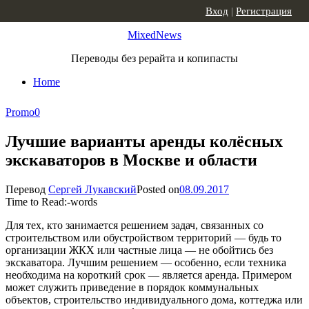
Skip to content
Вход
|
Регистрация
MixedNews
Переводы без рерайта и копипасты
Home
Promo
0
Лучшие варианты аренды колёсных
экскаваторов в Москве и области
Перевод
Сергей Лукавский
Posted on
08.09.2017
Time to Read:
-
words
Для тех, кто занимается решением задач, связанных со
строительством или обустройством территорий — будь то
организации ЖКХ или частные лица — не обойтись без
экскаватора. Лучшим решением — особенно, если техника
необходима на короткий срок — является аренда. Примером
может служить приведение в порядок коммунальных
объектов, строительство индивидуального дома, коттеджа или