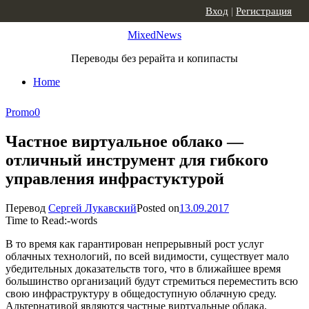
Skip to content
Вход
|
Регистрация
MixedNews
Переводы без рерайта и копипасты
Home
Promo
0
Частное виртуальное облако —
отличный инструмент для гибкого
управления инфрастуктурой
Перевод
Сергей Лукавский
Posted on
13.09.2017
Time to Read:
-
words
В то время как гарантирован непрерывный рост услуг
облачных технологий, по всей видимости, существует мало
убедительных доказательств того, что в ближайшее время
большинство организаций будут стремиться переместить всю
свою инфраструктуру в общедоступную облачную среду.
Альтернативой являются частные виртуальные облака,