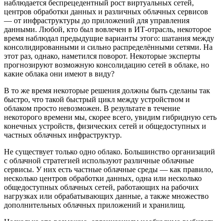
наблюдается беспрецедентный рост виртуальных сетей,
центров обработки данных и различных облачных сервисов
— от инфраструктуры до приложений для управления
данными. Любой, кто был вовлечен в ИТ-отрасль, некоторое
время наблюдал предыдущие варианты этого: шатания между
консолидированными и сильно распределёнными сетями. На
этот раз, однако, наметился поворот. Некоторые эксперты
прогнозируют возможную консолидацию сетей в облаке, но
какие облака они имеют в виду?
В то же время некоторые решения должны быть сделаны так
быстро, что такой быстрый цикл между устройством и
облаком просто невозможен. В результате в течение
некоторого времени мы, скорее всего, увидим гибридную сеть
конечных устройств, физических сетей и общедоступных и
частных облачных инфраструктур.
Не существует только одно облако. Большинство организаций
с облачной стратегией используют различные облачные
сервисы. У них есть частные облачные среды — как правило,
несколько центров обработки данных, одна или несколько
общедоступных облачных сетей, работающих на рабочих
нагрузках или обрабатывающих данные, а также множество
дополнительных облачных приложений и хранилищ.