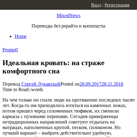
Skip to content
Вход
|
Регистрация
MixedNews
Переводы без рерайта и копипасты
Home
Promo
0
Идеальная кровать: на страже
комфортного сна
Перевод
Сергей Лукавский
Posted on
28.09.2017
28.11.2018
Time to Read:
-
words
На чем только ни спали люди на протяжении последних тысяч
лет. Когда-то им приходилось ютиться на каменных ложах,
потом пришел черед соломенных тюфяков, их сменили
каркасы с пуховыми перинами. Сегодня приверженцы
нетрадиционных направлений советуют отдыхать на
матрацах, наполненных крупой, песком, силиконом. Но
лучший вариант – выбрать действительно удобную,