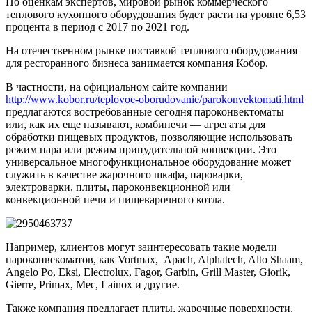
По оценкам экспертов, мировой рынок коммерческого
теплового кухонного оборудования будет расти на уровне 6,53
процента в период с 2017 по 2021 год.
На отечественном рынке поставкой теплового оборудования
для ресторанного бизнеса занимается компания Кобор.
В частности, на официальном сайте компании
http://www.kobor.ru/teplovoe-oborudovanie/parokonvektomati.html
предлагаются востребованные сегодня пароконвектоматы
или, как их еще называют, комбипечи — агрегаты для
обработки пищевых продуктов, позволяющие использовать
режим пара или режим принудительной конвекции. Это
универсальное многофункциональное оборудование может
служить в качестве жарочного шкафа, пароварки,
электроварки, плиты, пароконвекционной или
конвекционной печи и пищеварочного котла.
Например, клиентов могут заинтересовать такие модели
пароконвекоматов, как Vortmax, Apach, Alphatech, Alto Shaam,
Angelo Po, Eksi, Electrolux, Fagor, Garbin, Grill Master, Giorik,
Gierre, Primax, Mec, Lainox и другие.
Также компания предлагает плиты, жарочные поверхности,