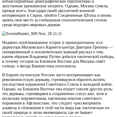
неблагоприятные демографические перспективы и
запутанные кремлевские интриги. Однако, Москва сумела,
прежде всего, благодаря своей двухлетней военной
интервенции в Сирии, обойти Соединенные Штаты и вновь
занять свое место за глобальным геополитическим столом
среди ведущих мировых держав.
Недавно опубликованное острое и проницательное эссе
директора Московского Карнеги-центра Дмитрия Тренина —
своевременный и исключительно важный рассказ о том,
каким образом Владимир Путин добился тактической победы,
и почему сегодня на Ближнем Востоке для Москвы сияет
солнце, а звезда Вашингтона потускнела.
В Европе путинскую Россию часто воспринимают как
ревизионистскую державу, стремящуюся обратить вспять
последствия поражения Советского Союза в холодной войне.
Однако, на Ближнем Востоке она играет совсем другую роль:
это держава, стремящаяся к сохранению статус-кво, хотя и
несколько переменчивая, наученная опытом советского
поражения в Афганистане, что следует «рассматривать
альянсы и сближения в этой части мира как тактические по
своей природе и легко меняющиеся, где не бывает