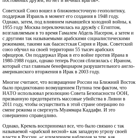
постоянных друзей, но нет и вечных врагов».
Советский Союз вошел в ближневосточную геополитику,
поддержав Израиль в момент его создания в 1948 году.
Однако, затем, под влиянием начавшейся холодной войны, к
1955 году Москва переключилась на дружбу с Египтом,
возглавляемым в то время Гамалем Абдель Насером, а затем и
с другими так называемыми арабскими социалистическими
режимами, такими как баасистская Сирия и Ирак. Советский
союз обучил на своей территории 55 тысяч арабских
офицеров. Он поддержал Ирак в его войне против Ирана в
1980-1988 годах, однако теперь Россия сблизилась с Ираном,
который стал главным бенефициаром разрушительного англо-
американского вторжения в Ирак в 2003 году.
Многие считают, что возвращение России на Ближний Восток
было продиктовано возмущением Путина тем фактом, что
НАТО использовал резолюцию Совета Безопасности ООН,
призванную предотвратить массовые убийства в Ливии в
2011 году, чтобы осуществить в этой стране операцию по
смене режима и свергнуть Муаммара Каддафи. И это
совершенно справедливо.
Однако, Кремль воспринимал все, что было связано с так
называемой «арабской весной» как западную угрозу своей
власти в России, «с изумлением наблюдая за тем, как