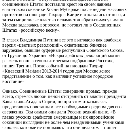
соединенные Штаты поставили крест на своем давнем
египетском союзнике Хосни Мубараке после недели массовых
протестов на площади Тахрир в Каире и отказались от него, а
затем смирились с властью исламистов «братьев-мусульман».
Москва задавалась вопросом, не готовят ли в Соединенных
Штатах «российскую весну».
В глазах Владимира Путина все это выглядело как арабская
версия «цветных революций», охвативших ближнее
зарубежье, бывшие буферные республики Советского Союза,
от Грузии до Украины. «Искры арабских революций могли
разжечь огонь в геополитическом подбрьюшье России», –
пишет Тренин. После событий на площади Тахрир,
«Киевский Майдан 2013-2014 годов дал Москве ясное
представление о том, как выглядит успешное городское
восстание».
Однако, Соединенные Штаты совершили промах, прежде
всего, стремясь любой ценой отстранить от власти президента
Башара аль-Асада в Сирии, но при этом отказываясь
предоставить повстанцам все необходимые средства для его
свержения. Тем самым они дали России редкий шанс. «В
глазах русских арабистов американцы и их европейские
союзники выглядели не более чем незадачливыми учениками
чародея, которые не понимают, что они делают», – пишет