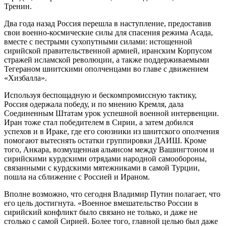
Тренин.
Два года назад Россия перешла в наступление, предоставив
свои военно-космические силы для спасения режима Асада,
вместе с пестрыми сухопутными силами: истощенной
сирийской правительственной армией, иранским Корпусом
стражей исламской революции, а также поддерживаемыми
Тегераном шиитскими ополченцами во главе с движением
«Хизбалла».
Используя беспощадную и бескомпромиссную тактику,
Россия одержала победу, и по мнению Кремля, дала
Соединенным Штатам урок успешной военной интервенции.
Иран тоже стал победителем в Сирии, а затем добился
успехов и в Ираке, где его союзники из шиитского ополчения
помогают вытеснять остатки группировки ДАИШ. Кроме
того, Анкара, возмущенная альянсом между Вашингтоном и
сирийскими курдскими отрядами народной самообороны,
связанными с курдскими мятежниками в самой Турции,
пошла на сближение с Россией и Ираном.
Вполне возможно, что сегодня Владимир Путин полагает, что
его цель достигнута. «Военное вмешательство России в
сирийский конфликт было связано не только, и даже не
столько с самой Сирией. Более того, главной целью был даже