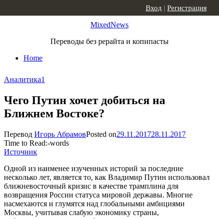
Skip to content
Вход
|
Регистрация
MixedNews
Переводы без рерайта и копипасты
Home
Аналитика
1
Чего Путин хочет добиться на
Ближнем Востоке?
Перевод
Игорь Абрамов
Posted on
29.11.2017
28.11.2017
Time to Read:
-
words
Источник
Одной из наименее изученных историй за последние
несколько лет, является то, как Владимир Путин использовал
ближневосточный кризис в качестве трамплина для
возвращения России статуса мировой державы. Многие
насмехаются и глумятся над глобальными амбициями
Москвы, учитывая слабую экономику страны,