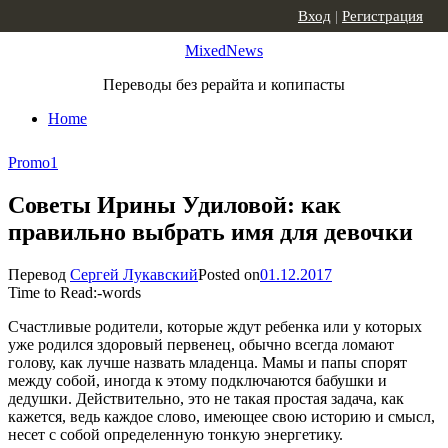
Skip to content
Вход
|
Регистрация
MixedNews
Переводы без рерайта и копипасты
Home
Promo
1
Советы Ирины Удиловой: как
правильно выбрать имя для девочки
Перевод
Сергей Лукавский
Posted on
01.12.2017
Time to Read:
-
words
Счастливые родители, которые ждут ребенка или у которых
уже родился здоровый первенец, обычно всегда ломают
голову, как лучше назвать младенца. Мамы и папы спорят
между собой, иногда к этому подключаются бабушки и
дедушки. Действительно, это не такая простая задача, как
кажется, ведь каждое слово, имеющее свою историю и смысл,
несет с собой определенную тонкую энергетику.