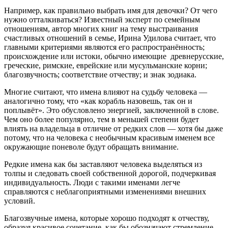
Например, как правильно выбрать имя для девочки? От чего
нужно отталкиваться? Известный эксперт по семейным
отношениям, автор многих книг на тему выстраивания
счастливых отношений в семье, Ирина Удилова считает, что
главными критериями являются его распространённость;
происхождение или истоки, обычно имеющие древнерусские,
греческие, римские, еврейские или мусульманские корни;
благозвучность; соответствие отчеству; и знак зодиака.
Многие считают, что имена влияют на судьбу человека —
аналогично тому, что «как корабль назовешь, так он и
поплывёт». Это обусловлено энергией, заключенной в слове.
Чем оно более популярно, тем в меньшей степени будет
влиять на владельца в отличие от редких слов — хотя бы даже
потому, что на человека с необычным красивым именем все
окружающие поневоле будут обращать внимание.
Редкие имена как бы заставляют человека выделяться из
толпы и следовать своей собственной дорогой, подчеркивая
индивидуальность. Люди с такими именами легче
справляются с неблагоприятными изменениями внешних
условий.
Благозвучные имена, которые хорошо подходят к отчеству,
образуя красивое сочетание, как бы обозначают стремление