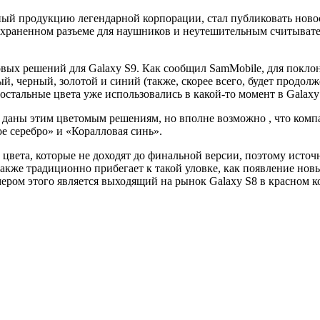
ый продукцию легендарной корпорации, стал публиковать новост
охраненном разъеме для наушников и неутешительным считывател
овых решений для Galaxy S9. Как сообщил SamMobile, для покл
, черный, золотой и синий (также, скорее всего, будет продол
стальные цвета уже использовались в какой-то момент в Galaxy 
ут даны этим цветомым решениям, но вполне возможно , что комп
е серебро» и «Коралловая синь».
т цвета, которые не доходят до финальной версии, поэтому ист
также традиционно прибегает к такой уловке, как появление нов
ром этого является выходящий на рынок Galaxy S8 в красном к