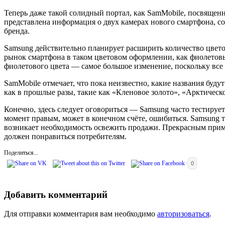
Теперь даже такой солидный портал, как SamMobile, посвященн
представлена информация о двух камерах нового смартфона, с
бренда.
Samsung действительно планирует расширить количество цвет
рынок смартфона в таком цветовом оформлении, как фиолетовый
фиолетового цвета — самое большое изменение, поскольку все о
SamMobile отмечает, что пока неизвестно, какие названия буд
как в прошлые разы, такие как «Кленовое золото», «Арктическо
Конечно, здесь следует оговориться — Samsung часто тестируе
момент правым, может в конечном счёте, ошибиться. Samsung 
возникает необходимость освежить продажи. Прекрасным приме
должен понравиться потребителям.
Поделиться...
0
Добавить комментарий
Для отправки комментария вам необходимо
авторизоваться
.