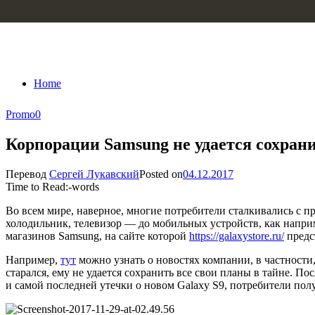
Skip to content
Home
Promo
0
Корпорации Samsung не удается сохрани
Перевод
Сергей Лукавский
Posted on
04.12.2017
Time to Read:
-
words
Во всем мире, наверное, многие потребители сталкивались с 
холодильник, телевизор — до мобильных устройств, как напр
магазинов Samsung, на сайте которой
https://galaxystore.ru/
предс
Например,
тут
можно узнать о новостях компании, в частности,
старался, ему не удается сохранить все свои планы в тайне. 
и самой последней утечки о новом Galaxy S9, потребители пол