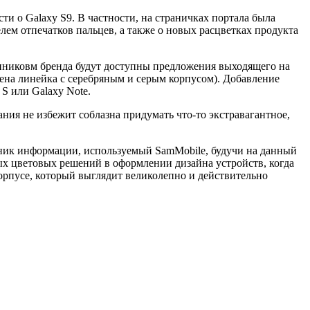
и о Galaxy S9. В частности, на страничках портала была
ем отпечатков пальцев, а также о новых расцветках продукта
онниковм бренда будут доступны предложения выходящего на
жена линейка с серебряным и серым корпусом). Добавление
S или Galaxy Note.
ания не избежит соблазна придумать что-то экстравагантное,
очник информации, используемый SamMobile, будучи на данный
ых цветовых решений в оформлении дизайна устройств, когда
орпусе, который выглядит великолепно и действительно