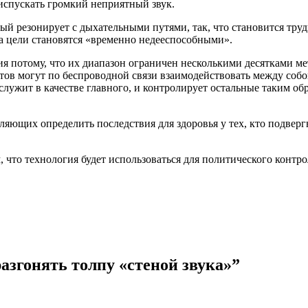
испускать громкий неприятный звук.
й резонирует с дыхательными путями, так, что становится трудн
да цели становятся «временно недееспособными».
 потому, что их диапазон ограничен несколькими десятками мет
в могут по беспроводной связи взаимодействовать между собой
ужит в качестве главного, и контролирует остальные таким обр
ляющих определить последствия для здоровья у тех, кто подверг
, что технология будет использоваться для политического контро
згонять толпу «стеной звука»
”