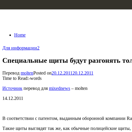
Skip to content
Home
Для информации
2
Специальные щиты будут разгонять тол
Перевод
molten
Posted on
20.12.2011
20.12.2011
Time to Read:
-
words
Источник
перевод для
mixednews
– molten
14.12.2011
В соответствии с патентом, выданным оборонной компании Rayt
Такие щиты выглядят так же, как обычные полицейские щиты, 