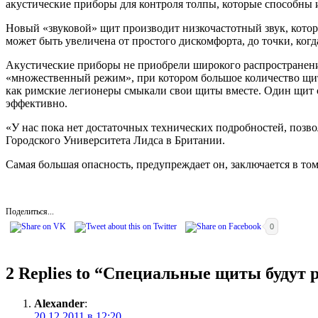
акустические приборы для контроля толпы, которые способны 
Новый «звуковой» щит производит низкочастотный звук, которы
может быть увеличена от простого дискомфорта, до точки, ког
Акустические приборы не приобрели широкого распространения
«множественный режим», при котором большое количество щито
как римские легионеры смыкали свои щиты вместе. Один щит сл
эффективно.
«У нас пока нет достаточных технических подробностей, позво
Городского Университета Лидса в Британии.
Самая большая опасность, предупреждает он, заключается в том
Поделиться...
0
2 Replies to “
Специальные щиты будут ра
Alexander
:
20.12.2011 в 12:20