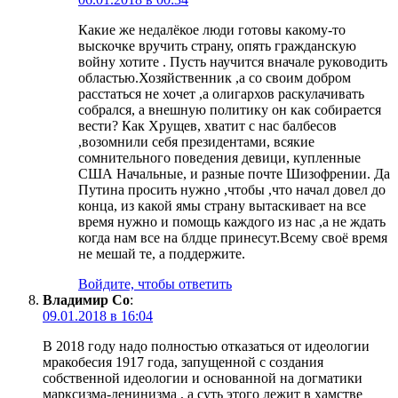
Какие же недалёкое люди готовы какому-то
выскочке вручить страну, опять гражданскую
войну хотите . Пусть научится вначале руководить
областью.Хозяйственник ,а со своим добром
расстаться не хочет ,а олигархов раскулачивать
собрался, а внешную политику он как собирается
вести? Как Хрущев, хватит с нас балбесов
,возомнили себя президентами, всякие
сомнительного поведения девици, купленные
США Начальные, и разные почте Шизофрении. Да
Путина просить нужно ,чтобы ,что начал довел до
конца, из какой ямы страну вытаскивает на все
время нужно и помощь каждого из нас ,а не ждать
когда нам все на блдце принесут.Всему своё время
не мешай те, а поддержите.
Войдите, чтобы ответить
Владимир Со
:
09.01.2018 в 16:04
В 2018 году надо полностью отказаться от идеологии
мракобесия 1917 года, запущенной с создания
собственной идеологии и основанной на догматики
марксизма-ленинизма , а суть этого лежит в хамстве