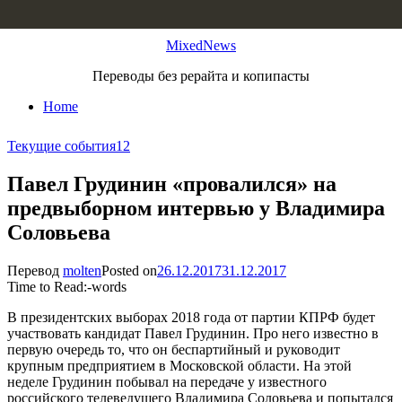
Skip to content
MixedNews
Переводы без рерайта и копипасты
Home
Текущие события
12
Павел Грудинин «провалился» на
предвыборном интервью у Владимира
Соловьева
Перевод
molten
Posted on
26.12.2017
31.12.2017
Time to Read:
-
words
В президентских выборах 2018 года от партии КПРФ будет
участвовать кандидат Павел Грудинин. Про него известно в
первую очередь то, что он беспартийный и руководит
крупным предприятием в Московской области. На этой
неделе Грудинин побывал на передаче у известного
российского телеведущего Владимира Соловьева и попытался