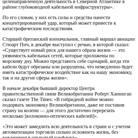
целенаправленную деятельность в Северной Атлантике в
районе глубоководной кабельной инфраструктуры».
По его словам, у них есть силы и средства нанести
концентрированный удар, который может привести к
катастрофическим последствиям.
Старший британский военачальник, главный маршал авиации
Стюарт Пич, в декабре выступил с речью, в которой сказал:
«Существует новый риск для нашего образа жизни — это
уязвимость кабельных сетей, которые проложены по
морскому дну. Можно представить себе сценарий, когда эти
кабели будут обрезаны или разрушены, что немедленно будет
иметь катастрофическое воздействие как на нашу экономику,
так и на другие сферы жизни».
В начале декабря бывший директор Центра
правительственной связи Великобритании Роберт Ханниган
сказал газете The Times: «В гибридной войне можно
подорвать экономику Великобритании, даже не поставив
страну на колени — для этого достаточно перерезать
несколько [волоконно-оптических кабелей]».
«Это может замедлить всю деятельность в стране и с учетом
автоматизации торговли сильно осложнить жизнь, без
вовлечения в открытый конфликт».