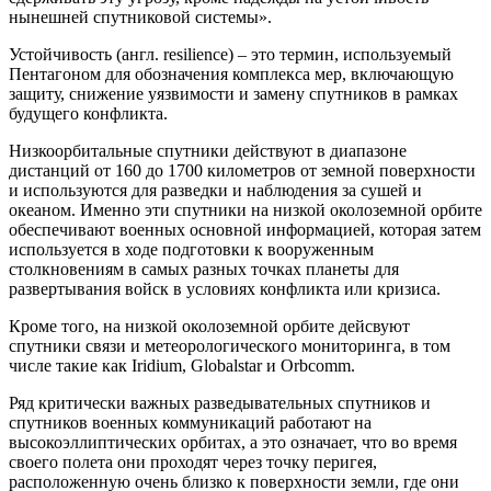
нынешней спутниковой системы».
Устойчивость (англ. resilience) – это термин, используемый
Пентагоном для обозначения комплекса мер, включающую
защиту, снижение уязвимости и замену спутников в рамках
будущего конфликта.
Низкоорбитальные спутники действуют в диапазоне
дистанций от 160 до 1700 километров от земной поверхности
и используются для разведки и наблюдения за сушей и
океаном. Именно эти спутники на низкой околоземной орбите
обеспечивают военных основной информацией, которая затем
используется в ходе подготовки к вооруженным
столкновениям в самых разных точках планеты для
развертывания войск в условиях конфликта или кризиса.
Кроме того, на низкой околоземной орбите дейсвуют
спутники связи и метеорологического мониторинга, в том
числе такие как Iridium, Globalstar и Orbcomm.
Ряд критически важных разведывательных спутников и
спутников военных коммуникаций работают на
высокоэллиптических орбитах, а это означает, что во время
своего полета они проходят через точку перигея,
расположенную очень близко к поверхности земли, где они