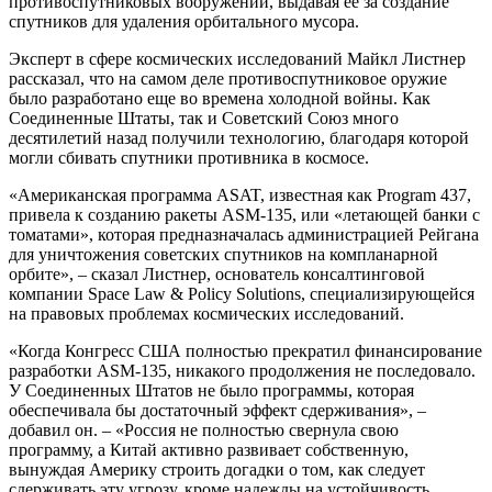
противоспутниковых вооружений, выдавая ее за создание
спутников для удаления орбитального мусора.
Эксперт в сфере космических исследований Майкл Листнер
рассказал, что на самом деле противоспутниковое оружие
было разработано еще во времена холодной войны. Как
Соединенные Штаты, так и Советский Союз много
десятилетий назад получили технологию, благодаря которой
могли сбивать спутники противника в космосе.
«Американская программа ASAT, известная как Program 437,
привела к созданию ракеты ASM-135, или «летающей банки с
томатами», которая предназначалась администрацией Рейгана
для уничтожения советских спутников на компланарной
орбите», – сказал Листнер, основатель консалтинговой
компании Space Law & Policy Solutions, специализирующейся
на правовых проблемах космических исследований.
«Когда Конгресс США полностью прекратил финансирование
разработки ASM-135, никакого продолжения не последовало.
У Соединенных Штатов не было программы, которая
обеспечивала бы достаточный эффект сдерживания», –
добавил он. – «Россия не полностью свернула свою
программу, а Китай активно развивает собственную,
вынуждая Америку строить догадки о том, как следует
сдерживать эту угрозу, кроме надежды на устойчивость