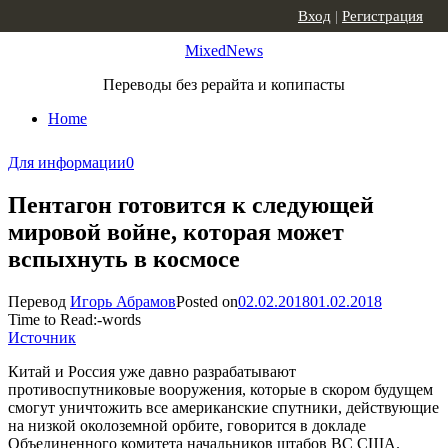
Skip to content
Вход
|
Регистрация
MixedNews
Переводы без рерайта и копипасты
Home
Для информации
0
Пентагон готовится к следующей
мировой войне, которая может
вспыхнуть в космосе
Перевод
Игорь Абрамов
Posted on
02.02.2018
01.02.2018
Time to Read:
-
words
Источник
Китай и Россия уже давно разрабатывают
противоспутниковые вооружения, которые в скором будущем
смогут уничтожить все американские спутники, действующие
на низкой околоземной орбите, говорится в докладе
Объединенного комитета начальников штабов ВС США.