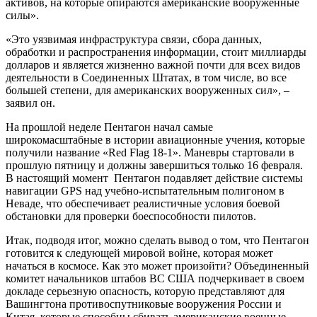
активов, на которые опираются американские вооруженные
силы».
«Это уязвимая инфраструктура связи, сбора данных,
обработки и распространения информации, стоит миллиарды
долларов и является жизненно важной почти для всех видов
деятельности в Соединенных Штатах, в том числе, во все
большей степени, для американских вооруженных сил», –
заявил он.
На прошлой неделе Пентагон начал самые
широкомасштабные в истории авиационные учения, которые
получили название «Red Flag 18-1». Маневры стартовали в
прошлую пятницу и должны завершиться только 16 февраля.
В настоящий момент Пентагон подавляет действие системы
навигации GPS над учебно-испытательным полигоном в
Неваде, что обеспечивает реалистичные условия боевой
обстановки для проверки боеспособности пилотов.
Итак, подводя итог, можно сделать вывод о том, что Пентагон
готовится к следующей мировой войне, которая может
начаться в космосе. Как это может произойти? Объединенный
комитет начальников штабов ВС США подчеркивает в своем
докладе серьезную опасность, которую представляют для
Вашингтона противоспутниковые вооружения России и
Китая, которые способны сбивать американские военные