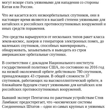
могут вскоре стать уязвимыми для нападения со стороны
Китая или России.
Что же касается всех низкоорбитальных спутников, они в
настоящее время являются в высшей степени уязвимыми для
китайских и российских противоспутниковых вооружений и
иных средств поражения.
Эти средства варьируются от нескольких типов ракет класса
земля-космос, лазеров и генераторов электронных помех, до
маленьких спутников, способных маневрировать ,
обнаруживать, захыватывать и выводить из строя
американские орбитальные спутники.
В соответствии с докладом Национального института
государственной политики США, по состоянию на 2016 год
на низкой околоземной орбите действовало 780 спутников,
принадлежащих 43 странам. В общей сложности 37
спутников, работающих на высокоэллиптической орбите, в
ближайшем будущем станут уязвимыми для китайских или
российских противоспутниковых вооружений.
Бывший эксперт Пентагона по ракетным устройствам Стив
Ламбакис предостерегает, что «космические системы
Соединенных Штатов – одни из самых крупных и уязвимых