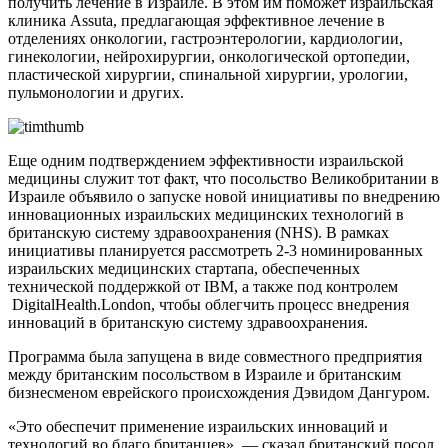
получить лечение в Израиле. В этом им поможет израильская
клиника Assuta, предлагающая эффективное лечение в
отделениях онкологии, гастроэнтерологии, кардиологии,
гинекологии, нейрохирургии, онкологической ортопедии,
пластической хирургии, спинальной хирургии, урологии,
пульмонологии и других.
Еще одним подтверждением эффективности израильской
медицины служит тот факт, что посольство Великобритании в
Израиле объявило о запуске новой инициативы по внедрению
инновационных израильских медицинских технологий в
британскую систему здравоохранения (NHS). В рамках
инициативы планируется рассмотреть 2-3 номинированных
израильских медицинских стартапа, обеспеченных
технической поддержкой от IBM, а также под контролем
DigitalHealth.London, чтобы облегчить процесс внедрения
инноваций в британскую систему здравоохранения.
Программа была запущена в виде совместного предприятия
между британским посольством в Израиле и британским
бизнесменом еврейского происхождения Дэвидом Дангуром.
«Это обеспечит применение израильских инноваций и
технологий во благо британцев», — сказал британский посол