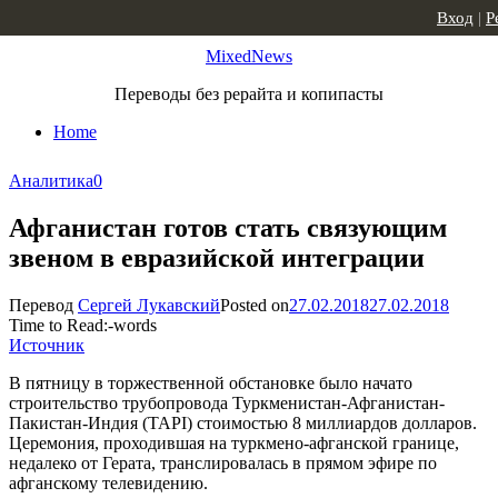
Skip to content
Вход
|
Р
MixedNews
Переводы без рерайта и копипасты
Home
Аналитика
0
Афганистан готов стать связующим
звеном в евразийской интеграции
Перевод
Сергей Лукавский
Posted on
27.02.2018
27.02.2018
Time to Read:
-
words
Источник
В пятницу в торжественной обстановке было начато
строительство трубопровода Туркменистан-Афганистан-
Пакистан-Индия (TAPI) стоимостью 8 миллиардов долларов.
Церемония, проходившая на туркмено-афганской границе,
недалеко от Герата, транслировалась в прямом эфире по
афганскому телевидению.