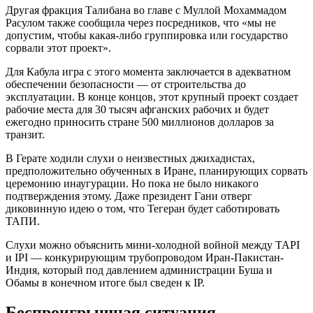
Другая фракция Талибана во главе с Муллой Мохаммадом
Расулом также сообщила через посредников, что «мы не
допустим, чтобы какая-либо группировка или государство
сорвали этот проект».
Для Кабула игра с этого момента заключается в адекватном
обеспечении безопасности — от строительства до
эксплуатации. В конце концов, этот крупный проект создает
рабочие места для 30 тысяч афганских рабочих и будет
ежегодно приносить стране 500 миллионов долларов за
транзит.
В Герате ходили слухи о неизвестных джихадистах,
предположительно обученных в Иране, планирующих сорвать
церемонию инаугурации. Но пока не было никакого
подтверждения этому. Даже президент Гани отверг
диковинную идею о том, что Тегеран будет саботировать
ТАПИ.
Слухи можно объяснить мини-холодной войной между TAPI
и IPI — конкурирующим трубопроводом Иран-Пакистан-
Индия, который под давлением администрации Буша и
Обамы в конечном итоге был сведен к IP.
Беспроигрышная ситуация