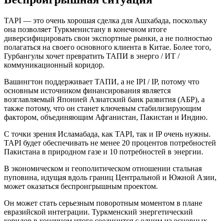
TAPI — это очень хорошая сделка для Ашхабада, поскольку
она позволяет Туркменистану в конечном итоге
диверсифицировать свои экспортные рынки, а не полностью
полагаться на своего основного клиента в Китае. Более того,
Гурбангулы хочет превратить ТАПИ в энерго / ИТ /
коммуникационный коридор.
Вашингтон поддерживает ТАПИ, а не IPI / IP, потому что
основным источником финансирования является
возглавляемый Японией Азиатский банк развития (АБР), а
также потому, что он станет ключевым стабилизирующим
фактором, объединяющим Афганистан, Пакистан и Индию.
С точки зрения Исламабада, как TAPI, так и IP очень нужны.
TAPI будет обеспечивать не менее 20 процентов потребностей
Пакистана в природном газе и 10 потребностей в энергии.
В экономическом и геополитическом отношении стальная
пуповина, идущая вдоль границ Центральной и Южной Азии,
может оказаться беспроигрышным проектом.
Он может стать серьезным поворотным моментом в плане
евразийской интеграции. Туркменский энергетический
коридор в конечном итоге соединится с одним из основных