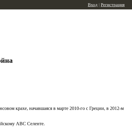
Вход
|
Регистрация
ойна
овом крахе, начавшаяся в марте 2010-го с Греции, в 2012-м
алийскому ABC Селенте.