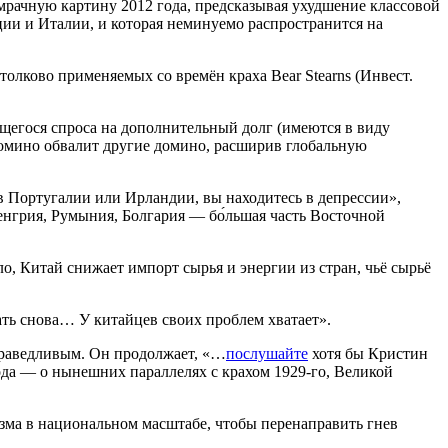
 мрачную картину 2012 года, предсказывая ухудшение классовой
еции и Италии, и которая неминуемо распространится на
олково применяемых со времён краха Bear Stearns (Инвест.
щегося спроса на дополнительный долг (имеются в виду
домино обвалит другие домино, расширив глобальную
 в Португалии или Ирландии, вы находитесь в депрессии»,
Венгрия, Румыния, Болгария — бо́льшая часть Восточной
о, Китай снижает импорт сырья и энергии из стран, чьё сырьё
ать снова… У китайцев своих проблем хватает».
праведливым. Он продолжает, «…
послушайте
хотя бы Кристин
ода — о нынешних параллелях с крахом 1929-го, Великой
зма в национальном масштабе, чтобы перенаправить гнев