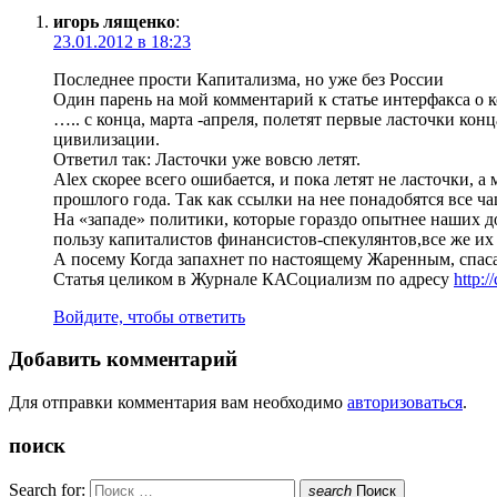
игорь лященко
:
23.01.2012 в 18:23
Последнее прости Капитализма, но уже без России
Один парень на мой комментарий к статье интерфакса о 
….. с конца, марта -апреля, полетят первые ласточки ко
цивилизации.
Ответил так: Ласточки уже вовсю летят.
Alex скорее всего ошибается, и пока летят не ласточки, 
прошлого года. Так как ссылки на нее понадобятся все ча
На «западе» политики, которые гораздо опытнее наших д
пользу капиталистов финансистов-спекулянтов,все же их 
А посему Когда запахнет по настоящему Жаренным, спас
Статья целиком в Журнале КАСоциализм по адресу
http:
Войдите, чтобы ответить
Добавить комментарий
Для отправки комментария вам необходимо
авторизоваться
.
поиск
Search for:
search
Поиск