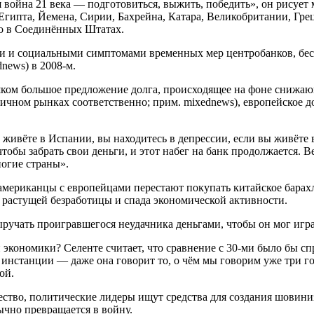
 война 21 века — подготовиться, выжить, победить», он рисует
, Египта, Йемена, Сирии, Бахрейна, Катара, Великобритании, Гр
о в Соединённых Штатах.
ми и социальными симптомами временных мер центробанков, бест
news) в 2008-м.
шком большое предложение долга, происходящее на фоне снижаю
ичном рынках соответственно; прим. mixednews), европейское 
ы живёте в Испании, вы находитесь в депрессии, если вы живёте
чтобы забрать свои деньги, и этот набег на банк продолжается. 
ногие страны».
 американцы с европейцами перестают покупать китайское барахл
у растущей безработицы и спада экономической активности.
ыручать проигравшегося неудачника деньгами, чтобы он мог игр
экономики? Селенте считает, что сравнение с 30-ми было бы с
 инстанции — даже она говорит то, о чём мы говорим уже три г
ой.
ество, политические лидеры ищут средства для создания шовини
ычно превращается в войну.