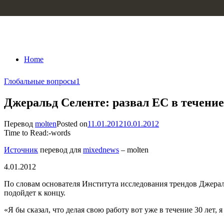
Skip to content
Home
Глобальные вопросы
1
Джеральд Селенте: развал ЕС в течение
Перевод
molten
Posted on
11.01.2012
10.01.2012
Time to Read:
-
words
Источник
перевод для
mixednews
– molten
4.01.2012
По словам основателя Института исследования трендов Джераль
подойдет к концу.
«Я бы сказал, что делая свою работу вот уже в течение 30 лет,