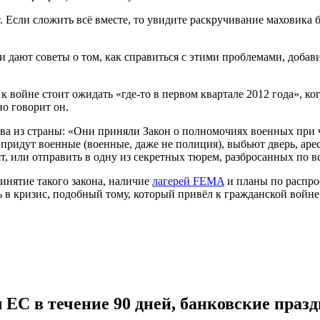
. Если сложить всё вместе, то увидите раскручивание маховика 
 дают советы о том, как справиться с этими проблемами, добав
 к войне стоит ожидать «где-то в первом квартале 2012 года», к
о говорит он.
тва из страны: «Они приняли Закон о полномочиях военных при
 придут военные (военные, даже не полиция), выбьют дверь, аре
т, или отправить в одну из секретных тюрем, разбросанных по в
ринятие такого закона, наличие
лагерей FEMA
и планы по распро
ь в кризис, подобный тому, который привёл к гражданской войне
 ЕС в течение 90 дней, банковские праз