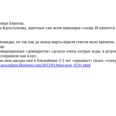
конце Европы.
нца Капитализма, заметные уже всем имеющим голову. И начнется 
а мошкара, но так как до конца марта-апреля совсем мало времени
ще.
оморощенных «демократов» сделали очень хитрые ходы, в резуль
сохранили как класс.
ая свои шкуры они в ближайшие 2-5 лет «прижмут» своих «спек
//casocialism.blogspot.com/2012/01/blog-post_9231.html