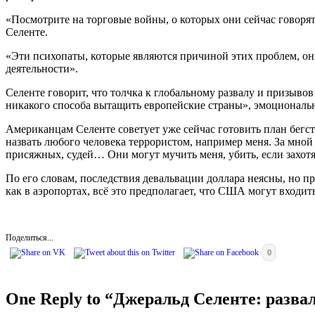
«Посмотрите на торговые войны, о которых они сейчас говорят
Селенте.
«Эти психопаты, которые являются причиной этих проблем, они
деятельности».
Селенте говорит, что толчка к глобальному развалу и призывов
никакого способа вытащить европейские страны», эмоциональн
Американцам Селенте советует уже сейчас готовить план бегс
назвать любого человека террористом, например меня. За мной
присяжных, судей… Они могут мучить меня, убить, если захотя
По его словам, последствия девальвации доллара неясны, но п
как в аэропортах, всё это предполагает, что США могут входит
Поделиться...
0
One Reply to “Джеральд Селенте: развал