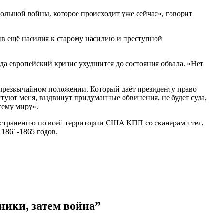
большой войны, которое происходит уже сейчас», говорит
ив ещё насилия к старому насилию и преступной
огда европейский кризис ухудшится до состояния обвала. «Нет
 чрезвычайном положении. Который даёт президенту право
стуют меня, выдвинут придуманные обвинения, не будет суда,
сему миру».
странению по всей территории США КПП со сканерами тел,
 1861-1865 годов.
дники, затем война”