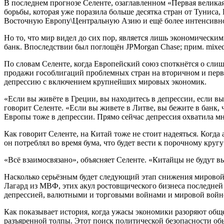
В последнем прогнозе Селенте, озаглавленном «Первая великая
борьбы, которая уже поразила больше десятка стран от Туниса
Восточную Европу\Центральную Азию и ещё более интенсивн
Но то, что мир видел до сих пор, является лишь экономически
банк. Впоследствии был поглощён JPMorgan Chase; прим. mixed
По словам Селенте, когда Европейский союз споткнётся о сли
продажи гособлигаций проблемных стран на вторичном и перв
депрессию с включением крупнейших мировых экономик.
«Если вы живёте в Греции, вы находитесь в депрессии, если в
говорит Селенте. «Если вы живете в Литве, вы бежите в банк, 
Европы тоже в депрессии. Прямо сейчас депрессия охватила м
Как говорит Селенте, на Китай тоже не стоит надеяться. Когда
он потреблял во время бума, что будет вести к порочному круг
«Всё взаимосвязано», объясняет Селенте. «Китайцы не будут в
Насколько серьёзным будет следующий этап снижения мировой 
Лагард из МВФ, этих акул ростовщического бизнеса последней
депрессией, валютными и торговыми войнами и мировой войн
Как показывает история, когда ужасы экономики разоряют общ
разъяренной толпы. Этот поиск политической безопасности об