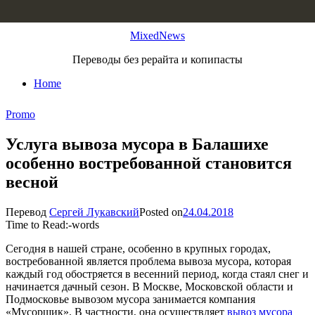
Skip to content
MixedNews
Переводы без рерайта и копипасты
Home
Promo
Услуга вывоза мусора в Балашихе
особенно востребованной становится
весной
Перевод
Сергей Лукавский
Posted on
24.04.2018
Time to Read:
-
words
Сегодня в нашей стране, особенно в крупных городах,
востребованной является проблема вывоза мусора, которая
каждый год обостряется в весенний период, когда стаял снег и
начинается дачный сезон. В Москве, Московской области и
Подмосковье вывозом мусора занимается компания
«Мусорщик». В частности, она осуществляет
вывоз мусора