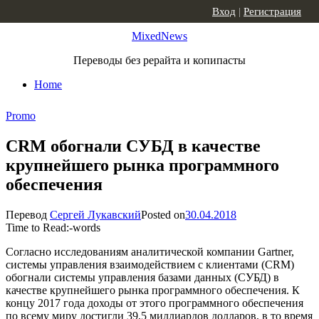
Skip to content
Вход
|
Регистрация
MixedNews
Переводы без рерайта и копипасты
Home
Promo
CRM обогнали СУБД в качестве
крупнейшего рынка программного
обеспечения
Перевод
Сергей Лукавский
Posted on
30.04.2018
Time to Read:
-
words
Согласно исследованиям аналитической компании Gartner,
системы управления взаимодействием с клиентами (CRM)
обогнали системы управления базами данных (СУБД) в
качестве крупнейшего рынка программного обеспечения. К
концу 2017 года доходы от этого программного обеспечения
по всему миру достигли 39,5 миллиардов долларов, в то время