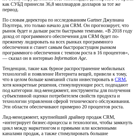
как СУБД принесли 36,8 миллиардов долларов за тот же
период.
По словам директора по исследованиям Gartner Джулиана
Поултера, это только начало для CRM. Он прогнозирует, что
рынок будет и дальше расти быстрыми темпами. «В 2018 году
доход от программного обеспечения для CRM будет по-
прежнему лидировать на всех рынках программного
обеспечения и станет самым быстрорастущим рынком
программного обеспечения с темпом роста в 16 процентов»,
— сказал он в интервью
Information
Age
.
Тенденции, такие как бурное распространение мобильных
технологий и появление Интернета вещей, привели к тому,
что в целом больше компаний стали инвестировать в
CRM
,
хотя конкретные решения, стимулирующие рост, подпадают
под категории лид-менеджмент, инструменты для получения
субъективной оценки потребителем свойств продукта и
технологии управления сферой технического обслуживания.
Эти области обеспечивают примерно 20 процентов роста.
Лид-менеджмент, крупнейший драйвер продаж CRM,
«интегрирует бизнес-процессы и технологии, чтобы замкнуть
цикл между маркетингом и прямыми или косвенными
каналами продаж, а также стимулировать большие