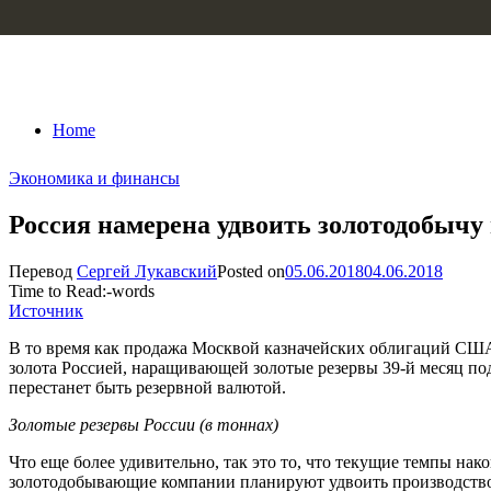
Skip to content
Home
Экономика и финансы
Россия намерена удвоить золотодобычу
Перевод
Сергей Лукавский
Posted on
05.06.2018
04.06.2018
Time to Read:
-
words
Источник
В то время как продажа Москвой казначейских облигаций США 
золота Россией, наращивающей золотые резервы 39-й месяц под
перестанет быть резервной валютой.
Золотые резервы России (в тоннах)
Что еще более удивительно, так это то, что текущие темпы нак
золотодобывающие компании планируют удвоить производство;