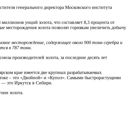
естителя генерального директора Московского института
миллионов унций золота, что составляет 8,3 процента от
тые месторождения золота позволят горнякам увеличить добычу
 новое месторождение, содержащее около 900 тонн серебра и
тся в 787 тонн.
юза производителей золота, за последние десять лет
ярском крае имеется две крупных разрабатываемых
стоке – это «Двойной» и «Купол». Самыми быстрорастущими
 — это Иркутск в Сибири.
тонн золота.