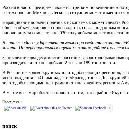
Россия в настоящее время является третьим по величине золот
геотехнологии Михаила Лескова, ситуация может измениться ме
Наращивание добычи полезных ископаемых может сделать Росси
общего объема мирового производства, согласно данным конса
наполовину за семь лет, а к 2030 году добыча может вырасти п
В начале года государственная геологоразведочная компания 
золота. По первоначальным оценкам, в этом районе имеется о
За последние два десятилетия российская золотодобывающая п
производители страны добыли 2 тысячи 189 тонн золота.
В России несколько крупных золотодобывающих регионов, в т
месторождения – «Олимпиада» и «Благодатное». Два крупнейш
золотодобывающими центрами в стране являются регионы Амур
В марте весь мир облетела новость о том, что в районе Якутска
Поделиться...
0
поиск