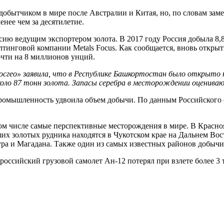
одобытчиком в мире после Австралии и Китая, но, по словам зам
нее чем за десятилетие.
ю ведущим экспортером золота. В 2017 году Россия добыла 8,8 
лтинговой компании Metals Focus. Как сообщается, вновь откры
очти на 8 миллионов унций.
«Росгео» заявила, что в Республике Башкортостан было открыто
коло 87 тонн золота. Запасы серебра в месторождении оцениваю
ромышленность удвоила объем добычи. По данным Российского со
ом числе самые перспективные месторождения в мире. В Красно
их золотых рудника находятся в Чукотском крае на Дальнем Во
а и Магадана. Также один из самых известных районов добычи
 российский грузовой самолет Ан-12 потерял при взлете более 3 