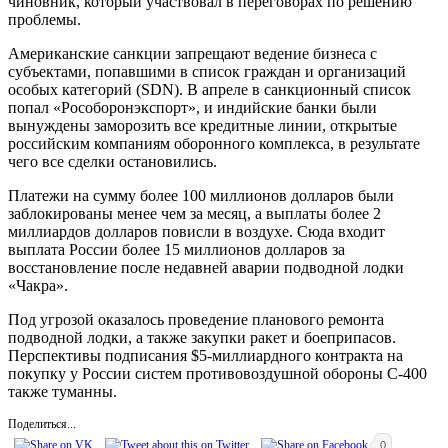
чиновник, который участвовал в переговорах по решению
проблемы.
Американские санкции запрещают ведение бизнеса с
субъектами, попавшими в список граждан и организаций
особых категорий (SDN). В апреле в санкционный список
попал «Рособоронэкспорт», и индийские банки были
вынуждены заморозить все кредитные линии, открытые
российским компаниям оборонного комплекса, в результате
чего все сделки остановились.
Платежи на сумму более 100 миллионов долларов были
заблокированы менее чем за месяц, а выплаты более 2
миллиардов долларов повисли в воздухе. Сюда входит
выплата России более 15 миллионов долларов за
восстановление после недавней аварии подводной лодки
«Чакра».
Под угрозой оказалось проведение планового ремонта
подводной лодки, а также закупки ракет и боеприпасов.
Перспективы подписания $5-миллиардного контракта на
покупку у России систем противовоздушной обороны С-400
также туманны.
Поделиться...
0