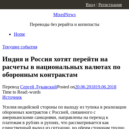
Skip to content
Вход
|
Регистрация
MixedNews
Переводы без рерайта и копипасты
Home
Текущие события
Индия и Россия хотят перейти на
расчеты в национальных валютах по
оборонным контрактам
Перевод
Сергей Лукавский
Posted on
20.06.2018
19.06.2018
Time to Read:
-
words
Источник
Усилия индийской стороны по выходу из тупика в реализации
оборонных контрактов с Россией, связанного с
американскими санкциями, направлены на переход к
платежам в рублях и рупиях, что рассматривается как
единственный выход из ситуации, но обеим сторонам трудно