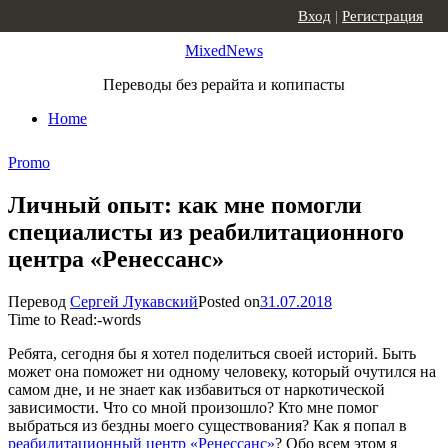
Skip to content
Вход
|
Регистрация
MixedNews
Переводы без рерайта и копипасты
Home
Promo
Личный опыт: как мне помогли
специалисты из реабилитационного
центра «Ренессанс»
Перевод
Сергей Лукавский
Posted on
31.07.2018
Time to Read:
-
words
Ребята, сегодня бы я хотел поделиться своей историй. Быть
может она поможет ни одному человеку, который очутился на
самом дне, и не знает как избавиться от наркотической
зависимости. Что со мной произошло? Кто мне помог
выбраться из бездны моего существования? Как я попал в
реабилитационный центр «Ренессанс»
? Обо всем этом я