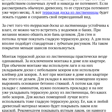
воздействием солнечных лучей и никогда не потемнеет. Если
рассматривать обычную древесину, то ее структура потемнеет
уже через месяц. А вот
террасная доска из лиственницы
будет
лежать годами и сохранять свой первозданный вид.
За счет того что
террасная доска из лиственницы
устойчива к
влаге, ее можно часто встретить у водоемов и банях. При
желании можно обшить всю бань целиком. Для стен и
потолка лучше покупать гладкую террасную доску. А для пола
вполне подойдет стандартная с зубчатым рисунком. На таком
покрытии меньше шансов поскользнуться.
Монтаж террасной доски из лиственницы практически везде
одинаковый. За исключением монтажа в доме или квартире.
При обычном монтаже мы используем лаги и на них
укладываем доски с небольшим зазором или используем
клеймер для зазоров. А вот при монтаже в доме или квартире
мы этого не делаем. Для укладки в жилом помещении нужно
выровнять основание бетонно стяжкой. А потом как при
укладке с ламинатом, нужно положить прокладку и на нее
уже укладывать террасную доску из лиственницы, без каких
либо зазоров. Для жилых помещений лучше всего
использовать тоже гладкую террасную доску. Ее, как и любой
древесный материал можно будет покрывать лаком или
краской. Рекомендуем покрывать яхтным лаком, он намного