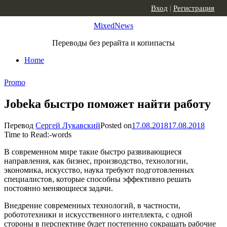
Skip to content
Вход
|
Регистрация
MixedNews
Переводы без рерайта и копипасты
Home
Promo
Jobeka быстро поможет найти работу
Перевод
Сергей Лукавский
Posted on
17.08.2018
17.08.2018
Time to Read:
-
words
В современном мире такие быстро развивающиеся
направления, как бизнес, производство, технологии,
экономика, искусство, наука требуют подготовленных
специалистов, которые способны эффективно решать
постоянно меняющиеся задачи.
Внедрение современных технологий, в частности,
робототехники и искусственного интеллекта, с одной
стороны в перспективе будет постепенно сокращать рабочие